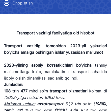
Chop etish
Transport
vazirligi faoliyatiga oid hisobot
Transport vazirligi tomonidan 2023-yil yakunlari
bo
‘yicha amalga oshirilgan ishlar yuzasidan ma’lumot
2023-yilning asosiy ko‘rsatkichlari bo‘yicha
tahliliy
ma’lumotlarga ko‘ra, mamlakatimiz transport sohasida
ijobiy o‘sish dinamikasi saqlanib qolindi.
Jumladan:
108
trln
477
mlrd so
‘m
transport xizmatlari
ko‘rsatildi
(2022-yilga
nisbatan
108,0
foiz).
Ma
’lumot uchun:
avtotransport
51,2 trln so
‘m
(108%)
,
temir yo
‘l
10,6 trln so
‘m
(112%)
,
avia
16,3 trln so
‘m