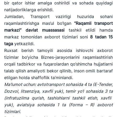
bir qator ishlar amalga oshirildi va sohada quyidagi
natijadorliklarga erishildi.
Jumladan, Transport vazirligi huzurida sohani
raqamlashtirishga mas’ul bo‘lgan
“Raqamli transport
markazi” davlat muassasasi
tashkil etildi hamda
markaz tomonidan axborot tizimlari soni
8 tadan
15
taga
yetkazildi.
Ruxsat berish tamoyili asosida ishlovchi axborot
tizimlar bo‘yicha Biznes-jarayonlarini raqamlashtirish
orqali tadbirkor va fuqarolardan qo‘shimcha hujjatlarni
talab qilish amaliyoti bekor qilinib, inson omili bartaraf
etilgan holda shaffoflik ta’minlandi.
Ma
’lumot uchun: avtotransport sohasida
4 ta
(E-Tender,
Dozvol, litsenziya, xavfli yuk),
temir yo
‘l sohasida
3 ta
(infratuzilma qurish, tashishlarni tashkil etish, xavfli
yuk),
aviatsiya sohasida
1 ta
(Forma
– R)
axborot
tizimlari.