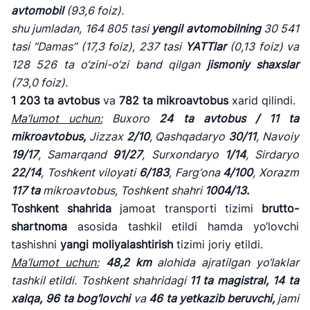
avtomobil
(
93,6
foiz).
shu jumladan, 164 805 tasi
yengil avtomobilning
30 541
tasi
“Damas” (
17,3
foiz),
237 tasi
YATTlar
(
0,13
foiz)
va
128 526 ta o
‘zini-o‘zi band qilgan
jismoniy shaxslar
(
73,0
foiz).
1 203
ta
avtobus
va
782
ta
mikroavtobus
xarid qilindi.
Ma
’lumot uchun:
Buxoro
24 ta avtobus / 11 ta
mikroavtobus,
Jizzax
2/10
, Qashqadaryo
30/11
, Navoiy
19/17
, Samarqand
91/27
, Surxondaryo
1/14
, Sirdaryo
22/14
, Toshkent viloyati
6/183
, Farg
‘ona
4/100
, Xorazm
117 ta
mikroavtobus, Toshkent shahri
1004/13.
Toshkent shahrida
jamoat transporti tizimi
brutto-
shartnoma
asosida tashkil etildi hamda yo‘lovchi
tashishni
yangi moliyalashtirish
tizimi joriy etildi.
Ma
’lumot uchun:
48,2 km
alohida ajratilgan yo
‘laklar
tashkil etildi. Toshkent shahridagi
11 ta
magistral,
14
ta
xalqa,
96
ta bog
‘lovchi
va
46
ta yetkazib beruvchi,
jami