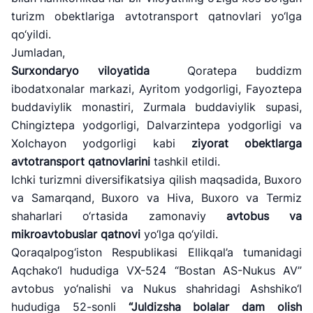
turizm obektlariga avtotransport qatnovlari yo‘lga
qo‘yildi.
Jumladan,
Surxondaryo viloyatida
Qoratepa buddizm
ibodatxonalar markazi, Ayritom yodgorligi, Fayoztepa
buddaviylik monastiri, Zurmala buddaviylik supasi,
Chingiztepa yodgorligi, Dalvarzintepa yodgorligi va
Xolchayon yodgorligi kabi
ziyorat obektlarga
avtotransport qatnovlarini
tashkil etildi.
Ichki turizmni diversifikatsiya qilish maqsadida, Buxoro
va Samarqand, Buxoro va Hiva, Buxoro va Termiz
shaharlari o‘rtasida zamonaviy
avtobus va
mikroavtobuslar qatnovi
yo‘lga qo‘yildi.
Qoraqalpog‘iston Respublikasi Ellikqal’a tumanidagi
Aqchako‘l hududiga VX-524 “Bostan AS-Nukus AV”
avtobus yo‘nalishi va Nukus shahridagi Ashshiko‘l
hududiga 52-sonli
“Juldizsha bolalar dam olish