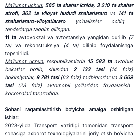
"Toshshahartransxizmat"
"O'zavtovokzal
Avtomobil
Ma
’lumot uchun:
565
ta
shahar ichida,
3 210
ta
shahar
AJ
servis" MCHJ
yo'llari
atrofi,
362
ta
viloyat hududi shaharlararo
va
141
ta
qo'mitasi
shaharlararo-viloyatlararo
yo
‘nalishlar
ochiq
Ishonch telefon
Ishonch telefon
tenderlarga taqdim qilingan.
Ishonch telefon
raqami
raqami
11
ta
avtovokzal va avtostansiya yangidan qurilib
(7
raqami
1062
+998 (71) 207-
ta)
va rekonstruksiya
(4 ta)
qilinib foydalanishga
+998 (71) 200-
87-00
topshirildi.
02-04
Ma
’lumot uchun:
respublikamizda
15 583
ta
avtobus
+998 (71) 207-
+998 (71) 207-
87-02
bekatlar bo
‘lib, shundan
2 133
tasi
(
14
foiz)
67-68
hokimiyatlar,
9 781
tasi
(
63
foiz)
tadbirkorlar va
3 669
tasi
(
23
foiz)
avtomobil yo
‘llaridan foydalanish
034
korxonalari tasarrufida.
Sohani raqamlashtirish bo
‘yicha amalga oshirilgan
ishlar:
2023-yilda Transport vazirligi tomonidan transport
sohasiga axborot texnologiyalarini joriy etish bo‘yicha