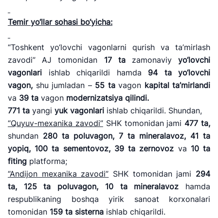
Temir yo
‘llar sohasi bo‘yicha:
“Toshkent yo‘lovchi vagonlarni qurish va ta’mirlash
zavodi” AJ tomonidan
17
ta
zamonaviy
yo
‘lovchi
vagonlari
ishlab chiqarildi hamda
94 ta yo
‘lovchi
vagon,
shu jumladan –
55
ta
vagon
kapital ta
’mirlandi
va
39 ta
vagon
modernizatsiya qilindi.
771
ta
yangi
yuk vagonlari
ishlab chiqarildi. Shundan,
“Quyuv-mexanika zavodi”
SHK tomonidan jami
477
ta,
shundan
280
ta
poluvagon,
7
ta
mineralavoz,
41
ta
yopiq,
100
ta
sementovoz,
39
ta
zernovoz
va
10
ta
fiting
platforma;
“Andijon mexanika zavodi”
SHK tomonidan jami
294
ta,
125
ta
poluvagon,
10
ta
mineralavoz
hamda
respublikaning boshqa yirik sanoat korxonalari
tomonidan
159
ta
sisterna
ishlab chiqarildi.