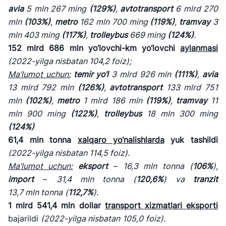
avia
5 mln 267 ming
(129%)
,
avtotransport
6 mlrd 270
mln
(103%)
,
metro
162 mln 700 ming
(119%)
,
tramvay
3
mln 403 ming
(117%)
,
trolleybus
669 ming
(124%)
.
152
mlrd
686 mln
yo
‘lovchi-km yo‘lovchi
aylanmasi
(
2022
-
yilga
nisbatan
104,2 foiz);
Ma
’lumot uchun:
temir yo
‘l
3 mlrd 926 mln
(111%)
,
avia
13 mlrd 792 mln
(126%)
,
avtotransport
133 mlrd 751
mln
(102%)
,
metro
1 mlrd 186 mln
(119%)
,
tramvay
11
mln 900 ming
(122%)
,
trolleybus
18 mln 300 ming
(124%)
61,4 mln
tonna
xalqaro yo
‘nalishlarda
yuk tashildi
(
2022
-yilga
nisbatan 114,5 foiz).
Ma
’lumot uchun:
eksport
–
16,3 mln tonna
(
106%
),
import
–
31,4 mln tonna
(
120,6%
) va
tranzit
13,7 mln tonna
(
112,7%
)
.
1
mlrd
541,4
mln dollar
transport xizmatlari eksporti
bajarildi
(
2022-
yilga
nisbatan
105,0
foiz).