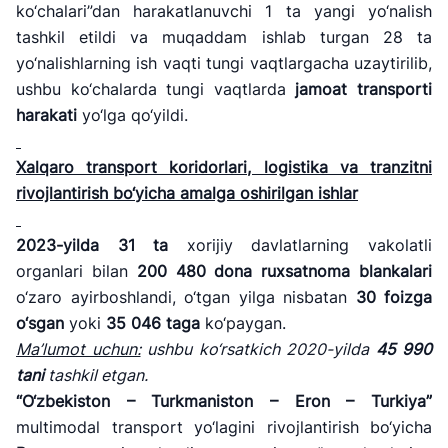
ko‘chalari”dan harakatlanuvchi 1 ta yangi yo‘nalish
tashkil etildi va muqaddam ishlab turgan 28 ta
yo‘nalishlarning ish vaqti tungi vaqtlargacha uzaytirilib,
ushbu ko‘chalarda tungi vaqtlarda
jamoat transporti
harakati
yo‘lga qo‘yildi.
Xalqaro transport koridorlari, logistika va tranzitni
rivojlantirish bo‘yicha amalga oshirilgan ishlar
2023-yil
da
31
ta
xorijiy davlatlarning vakolatli
organlari bilan
200 480
dona
ruxsatnoma blankalari
o‘zaro ayirboshlandi, o‘tgan yilga nisbatan
30
foizga
o
‘sgan
yoki
35 046
taga
ko‘paygan.
Ma
’lumot uchun:
ushbu ko
‘rsatkich 2020-yilda
45 990
tani
tashkil etgan.
“O‘zbekiston
– Turkmaniston – Eron – Turkiya”
multimodal transport yo‘lagini rivojlantirish bo‘yicha