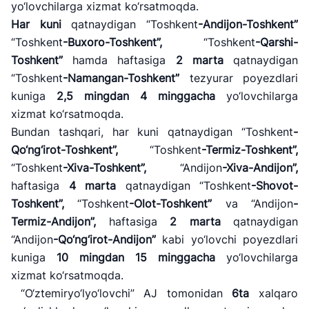
yo‘lovchilarga xizmat ko‘rsatmoqda.
Har kuni
qatnaydigan “Toshkent
-Andijon-Toshkent
”
“Toshkent
-Buxoro-Toshkent
”,
“Toshkent
-Qarshi-
Toshkent
”
hamda haftasiga
2
marta
qatnaydigan
“Toshkent
-Namangan-Toshkent
”
tezyurar poyezdlari
kuniga
2,5 mingdan
4
minggacha
yo‘lovchilarga
xizmat ko‘rsatmoqda.
Bundan tashqari, har kuni qatnaydigan “Toshkent
-
Qo
‘ng‘irot-Toshkent”,
“Toshkent
-Termiz-Toshkent
”,
“Toshkent
-Xiva-Toshkent
”,
“Andijon
-Xiva-Andijon
”,
haftasiga
4
marta
qatnaydigan “Toshkent
-Shovot-
Toshkent
”,
“Toshkent
-Olot-Toshkent
”
va “Andijon
-
Termiz-Andijon
”,
haftasiga
2
marta
qatnaydigan
“Andijon
-Qo
‘ng‘irot-Andijon”
kabi yo‘lovchi poyezdlari
kuniga
10
mingdan
15
minggacha
yo‘lovchilarga
xizmat ko‘rsatmoqda.
“O‘ztemiryo‘lyo‘lovchi” AJ tomonidan
6ta
xalqaro