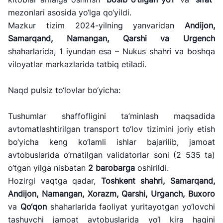
mezonlari asosida yo‘lga qo‘yildi.
Mazkur tizim 2024-yilning yanvaridan
Andijon,
Samarqand, Namangan, Qarshi va Urgench
shaharlarida, 1 iyundan esa – Nukus shahri va boshqa
viloyatlar markazlarida tatbiq etiladi.
Naqd pulsiz to‘lovlar bo‘yicha:
Tushumlar shaffofligini ta’minlash maqsadida
avtomatlashtirilgan transport to‘lov tizimini joriy etish
bo‘yicha keng ko‘lamli ishlar bajarilib, jamoat
avtobuslarida o‘rnatilgan validatorlar soni (2 535 ta)
o‘tgan yilga nisbatan
2 barobarga
oshirildi.
Hozirgi vaqtga qadar,
Toshkent shahri, Samarqand,
Andijon, Namangan, Xorazm, Qarshi, Urganch, Buxoro
va
Qo
‘qon
shaharlarida faoliyat yuritayotgan yo‘lovchi
tashuvchi jamoat avtobuslarida yo‘l kira haqini