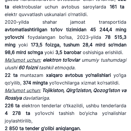
ta
elektrobuslar uchun avtobus saroylarda
161 ta
elektr quvvatlash uskunalari o‘rnatildi.
2020-yilda shahar jamoat transportida
avtomatlashtirilgan to
‘lov tizimidan
45 244,4
ming
yo
‘lovchi
foydalangan bo‘lsa, 2023-yilda
78 515,3
ming
yoki
173,5
foizga,
tushum
28,4
mlrd so
‘mdan
98,6
mlrd so
‘mga
yoki
3,5
barobar
oshishiga erishildi.
Ma
’lumot uchun:
elektron to
‘lovlar
umumiy tushumdagi
ulushi
60 foizni
tashkil etmoqda.
"Uzbekistan
"O'zbekiston
"Uzbekistan
Airways" AJ
temir yo'llari"
Airports" AJ
22
ta
muntazam
xalqaro avtobus yo
‘nalishlari
yo‘lga
AJ
qo‘yilib,
374 mingta
yo‘lovchilarga xizmat ko‘rsatildi.
Ishonch telefon
Ishonch telefon
Ma
’lumot uchun:
Tojikiston, Qirg
‘iziston, Qozog‘iston va
Ishonch telefon
raqami
raqami
Rossiya
davlatlariga.
raqami
226
ta
elektron tenderlar o‘tkazildi, ushbu tenderlarda
+998 (78) 140-
+998 (55) 501-
+998 (71) 237-
4 278 ta
yo‘lovchi tashish bo‘yicha yo‘nalishlar
02-00
47-09
99-98
joylashtirilib,
2 850
ta
tender g
‘olibi aniqlangan.