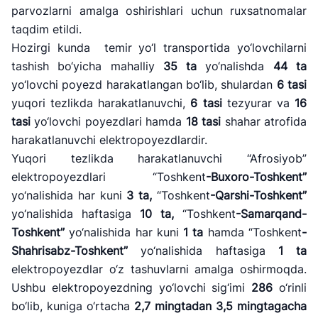
parvozlarni amalga oshirishlari uchun ruxsatnomalar
taqdim etildi.
Hozirgi kunda temir yo‘l transportida yo‘lovchilarni
tashish bo‘yicha mahalliy
35
ta
yo‘nalishda
44
ta
yo‘lovchi poyezd harakatlangan bo‘lib, shulardan
6
tasi
yuqori tezlikda harakatlanuvchi,
6
tasi
tezyurar va
16
tasi
yo‘lovchi poyezdlari hamda
18
tasi
shahar atrofida
harakatlanuvchi elektropoyezdlardir.
Yuqori tezlikda harakatlanuvchi “Afrosiyob”
elektropoyezdlari “Toshkent
-Buxoro-Toshkent
”
yo‘nalishida har kuni
3
ta,
“Toshkent
-Qarshi-Toshkent
”
yo‘nalishida haftasiga
10
ta,
“Toshkent
-Samarqand-
Toshkent
”
yo‘nalishida har kuni
1
ta
hamda “Toshkent
-
Shahrisabz-Toshkent
”
yo‘nalishida haftasiga
1
ta
elektropoyezdlar o‘z tashuvlarni amalga oshirmoqda.
Ushbu elektropoyezdning yo‘lovchi sig‘imi
286
o‘rinli
bo‘lib, kuniga o‘rtacha
2,7
mingtadan
3,5
mingtagacha