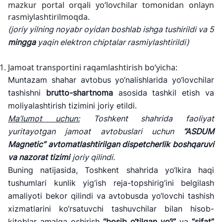
mazkur portal orqali yo‘lovchilar tomonidan onlayn
rasmiylashtirilmoqda.
(joriy yilning noyabr oyidan boshlab ishga tushirildi va
5
mingga
yaqin elektron chiptalar rasmiylashtirildi)
Jamoat transportini raqamlashtirish bo‘yicha:
Muntazam shahar avtobus yo‘nalishlarida yo‘lovchilar
tashishni
brutto-shartnoma
asosida tashkil etish va
moliyalashtirish tizimini joriy etildi.
Ma
’lumot uchun:
Toshkent shahrida faoliyat
yuritayotgan jamoat avtobuslari uchun
“ASDUM
Magnetic” avtomatlashtirilgan dispetcherlik boshqaruvi
va nazorat tizimi
joriy qilindi.
Buning natijasida, Toshkent shahrida yo‘lkira haqi
tushumlari kunlik yig‘ish reja-topshirig‘ini belgilash
amaliyoti bekor qilindi va avtobusda yo‘lovchi tashish
xizmatlarini ko‘rsatuvchi tashuvchilar bilan hisob-
kitoblar amalga oshirish
“bosib o‘tilgan yo‘l”
va
“sifat”