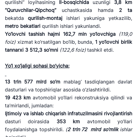
qurilishi” loyihasining
II-
bosqichida
uzunligi
3,8 km
“Quruvchilar-Qipchoq”
uchastkasida hamda
2 ta
bekatda
qurilish-montaj
ishlari yakuniga yetkazilib,
metro bekatlari
qurilish ishlari yakunlandi.
Yo
‘lovchi tashish hajmi
162,7
mln
yo
‘lovchiga
(
119,0
foiz)
xizmat ko‘rsatilgan bo‘lib, bunda,
1 yo
‘lovchi
birlik
tannarxi
3 512,3 so
‘mni
(122,6 foiz)
tashkil etdi.
Yo
‘l
x
o‘jaligi sohasi bo‘yicha:
13
trln
577
mlrd so‘m
mablag‘ tasdiqlangan davlat
dasturlari va topshiriqlar asosida o‘zlashtirildi.
19 423
km
avtomobil yo‘llari rekonstruksiya qilindi va
ta’mirlandi, jumladan:
Ijtimoiy va ishlab chiqarish infratuzilmasini rivojlantirish
dasturi doirasida
353 km
avtomobil yo‘llari
foydalanishga topshirildi.
(
2
trln
72 mlrd so‘mlik
ishlar