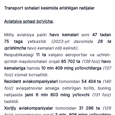
Transport sohalari kesimida erishilgan natijalar
Aviatsiya sohasi bo
‘yicha:
Milliy aviatsiya parki
havo kemalari
soni
47 tadan
75 taga
yetkazildi
(
2023-yil
davomida
28 ta
qo
‘shimcha
havo kemalari olib kelindi).
Respublikadagi
11
ta
xalqaro aeroportlar va uchish-
qo‘nish maydonchalari orqali
85 702
ta
(139 foiz)
havo
kemalariga
hamda
10 mln 409 ming yo
‘lovchilarga
(137
foiz)
xizmat ko‘rsatildi.
Rezident aviakompaniyalari
tomonidan
54
404 ta
(140
foiz)
aviaqatnovlar amalga oshirilgan bo‘lib, buning
natijasida
jami
6 mln 803 ming yo
‘lovchi
(131 foiz)
tashildi.
Xorijiy aviakompaniyalar
tomonidan
31 296
ta
(129
foiz)
aviaqatnovlar orqali
3 mln 606 ming
yo
‘lovchiga