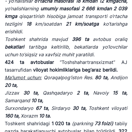
- yo
‘nalishlar
o
‘rtacha masofasi
18
kmdan
12
kmgacha,
yo
‘nalishlarning
umumiy masofasi
2 666
kmdan
2 039
kmga
qisqartirish hisobiga jamoat transporti o
‘rtacha
tezligini
18
km/soatdan
21
km/soatga
ko
‘tarishga
erishildi.
Toshkent shahrida mavjud
396
ta
avtobus oraliq
bekatlari
tartibga keltirilib, bekatlarda yo
‘lovchilar
uchun to‘siqsiz va xavfsiz muhit yaratildi.
424
ta
avtobuslar
“Toshshahartransxizmat” AJ
tasarrufidan
viloyat hokimliklariga beg
‘araz berildi.
Ma
’lumot uchun:
Qoraqalpog
‘iston Res.
80 ta,
Andijon
20 ta,
Jizzax
30 ta,
Qashqadaryo
2 ta,
Navoiy
15 ta,
Samarqand
10 ta,
Surxondaryo
67 ta,
Sirdaryo
30 ta,
Toshkent viloyati
160 ta,
Xorazm
10 ta.
Toshkent shahridagi
1 020 ta
(parkning
73 foizi)
tabiiy
gazda harakatlanuvchi avtobuslar bilan to‘ldirildi,
322