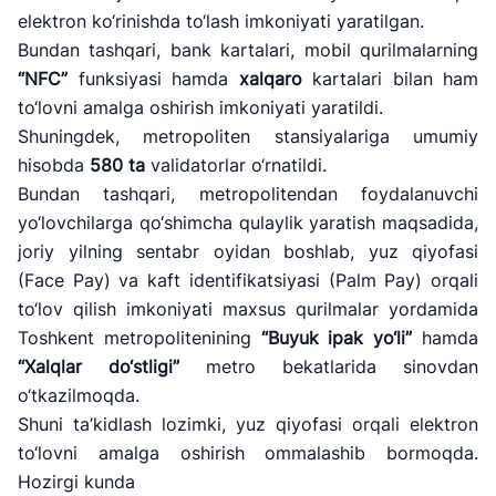
elektron ko‘rinishda to‘lash imkoniyati yaratilgan.
Bundan tashqari, bank kartalari, mobil qurilmalarning
“NFC”
funksiyasi hamda
xalqaro
kartalari bilan ham
to‘lovni amalga oshirish imkoniyati yaratildi.
Shuningdek, metropoliten stansiyalariga umumiy
hisobda
580 ta
validatorlar o‘rnatildi.
Bundan tashqari, metropolitendan foydalanuvchi
yo‘lovchilarga qo‘shimcha qulaylik yaratish maqsadida,
joriy yilning sentabr oyidan boshlab, yuz qiyofasi
(Face Pay) va kaft identifikatsiyasi (Palm Pay) orqali
to‘lov qilish imkoniyati maxsus qurilmalar yordamida
Toshkent metropolitenining
“Buyuk ipak yo‘li”
hamda
“Xalqlar do‘stligi”
metro bekatlarida sinovdan
o‘tkazilmoqda.
Shuni ta’kidlash lozimki, yuz qiyofasi orqali elektron
to‘lovni amalga oshirish ommalashib bormoqda.
Hozirgi kunda