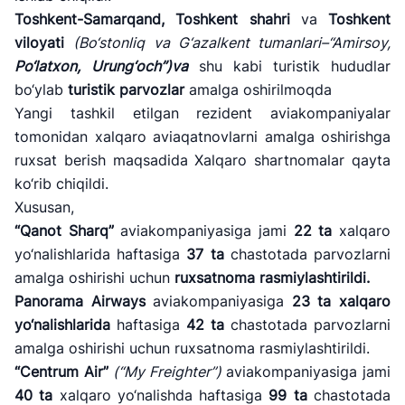
Toshkent-Samarqand,
Toshkent shahri
va
Toshkent
viloyati
(Bo
‘stonliq va G‘azalkent tumanlari–“Amirsoy,
Po
‘latxon,
Urung
‘och”)va
shu kabi turistik hududlar
bo‘ylab
turistik parvozlar
amalga oshirilmoqda
Yangi tashkil etilgan rezident aviakompaniyalar
tomonidan xalqaro aviaqatnovlarni amalga oshirishga
ruxsat berish maqsadida Xalqaro shartnomalar qayta
ko‘rib chiqildi.
Xususan,
“Qanot Sharq”
aviakompaniyasiga jami
22 ta
xalqaro
yo‘nalishlarida haftasiga
37
ta
chastotada parvozlarni
amalga oshirishi uchun
ruxsatnoma rasmiylashtirildi.
Panorama Airways
aviakompaniyasiga
23 ta
xalqaro
yo
‘nalishlarida
haftasiga
42 ta
chastotada parvozlarni
amalga oshirishi uchun ruxsatnoma rasmiylashtirildi.
“Centrum Air”
(
“My Freighter”)
aviakompaniyasiga jami
40 ta
xalqaro yo‘nalishda haftasiga
99
ta
chastotada