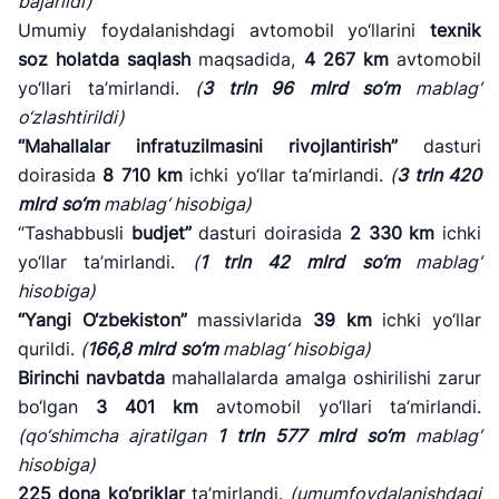
bajarildi)
Umumiy foydalanishdagi avtomobil yo‘llarini
texnik
soz holatda saqlash
maqsadida,
4 267 km
avtomobil
yo‘llari ta’mirlandi.
(
3
trln
96
mlrd so‘m
mablag‘
o‘zlashtirildi)
“Mahallalar infratuzilmasini rivojlantirish”
dasturi
doirasida
8 710
km
ichki yo‘llar ta’mirlandi.
(
3
trln
420
mlrd
so‘m
mablag‘ hisobiga)
“Tashabbusli
budjet”
dasturi doirasida
2 330
km
ichki
yo‘llar ta’mirlandi.
(
1
trln
42
mlrd
so‘m
mablag‘
hisobiga)
“Yangi O‘zbekiston”
massivlarida
39
km
ichki yo‘llar
qurildi.
(
166,8
mlrd
so‘m
mablag‘ hisobiga)
Birinchi navbatda
mahallalarda amalga oshirilishi zarur
bo‘lgan
3 401
km
avtomobil yo‘llari ta’mirlandi.
(qo
‘shimcha ajratilgan
1
trln
577
mlrd so
‘m
mablag
‘
hisobiga)
225
dona
ko‘priklar
ta’mirlandi.
(umumfoydalanishdagi