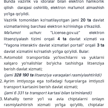
Bunda vazirlik va idoralar bilan elektron hamkorlik
qilish darajasi oshirilib, elektron ma’lumot almashish
yo‘lga qo‘yildi.
Vazirlik tomonidan ko‘rsatilayotgan jami
20 ta
davlat
xizmatlarining barchasi elektron ko‘rinishga o‘tkazildi.
Ma
’lumot uchun:
“License.gov.uz” elektron
litsenziyalash tizimi orqali
4
ta
davlat xizmati va
“Yagona interaktiv davlat xizmatlari portali” orqali
3 ta
davlat xizmatini ko‘rsatish yo‘lga qo‘yildi. Bular:
Avtomobil transportida yo‘lovchilarni va yuklarni
xalqaro yo‘nalishlar bo‘yicha tashishga litsenziya
berish davlat xizmati;
(jami
328 190
ta
litsenziya varaqalari rasmiylashtirildi)
Ayrim imtiyozga ega toifadagi fuqarolarga imtiyozli
transport kartasini berish davlat xizmati;
(jami
6 331 ta
transport kartasi bilan ta
’minlandi)
Mahalliy temir yo‘l va avia chiptalarni onlayn
rasmiylashtirish xizmati yo‘lga qo‘yilib, chiptalar