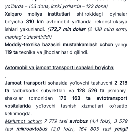
yo‘llarda –
103
dona,
ichki yo‘llarda –
122
dona)
Xalqaro moliya institutlari
ishtirokidagi loyihalar
bo‘yicha
310
km
avtomobil yo‘llarida rekonstruksiya
ishlari yakunlandi.
(
172,7
mln dollar
(
2 138
mlrd so‘m)
mablag‘ o‘zlashtirildi)
Moddiy-texnika bazasini mustahkamlash uchun
yangi
119
ta
texnika va jihozlar harid qilindi.
Avtomobil va jamoat transporti sohalari bo
‘yicha:
Jamoat transporti
sohasida yo‘lovchi tashuvchi
2 218
ta
tadbirkorlik subyektlari va
128 526
ta
jismoniy
shaxslar tomonidan
176 163
ta
avtotransport
vositalarida
yo‘lovchi tashish xizmatlari ko‘rsatib
kelinmoqda.
Ma
’lumot uchun:
7 779 tasi
avtobus
(
4,4
foiz),
3 579
tasi
mikroavtobus
(
2,0
foiz),
164 805 tasi
yengil