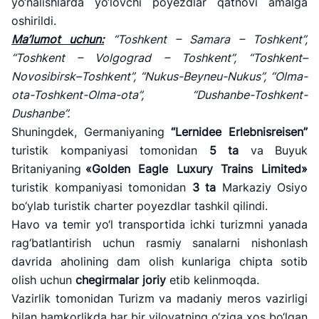
yo‘nalishlarda yo‘lovchi poyezdlar qatnovi amalga
oshirildi.
Ma
’lumot uchun:
“Toshkent – Samara – Toshkent”,
“Toshkent – Volgograd – Toshkent”, “Toshkent–
Novosibirsk–Toshkent”, “Nukus-Beyneu-Nukus”, “Olma-
ota-Toshkent-Olma-ota”, “Dushanbe-Toshkent-
Dushanbe”.
Shuningdek, Germaniyaning
“Lernidee Erlebnisreisen”
turistik kompaniyasi tomonidan
5 ta
va Buyuk
Britaniyaning
«Golden Eagle Luxury Trains Limited»
turistik kompaniyasi tomonidan
3 ta
Markaziy Osiyo
bo‘ylab turistik charter poyezdlar tashkil qilindi.
Havo va temir yo‘l transportida ichki turizmni yanada
rag‘batlantirish uchun rasmiy sanalarni nishonlash
davrida aholining dam olish kunlariga chipta sotib
olish uchun
chegirmalar joriy
etib kelinmoqda.
Vazirlik tomonidan Turizm va madaniy meros vazirligi
bilan hamkorlikda har bir viloyatning o‘ziga xos bo‘lgan