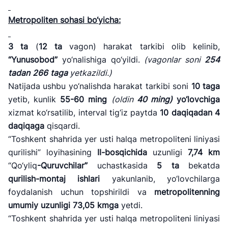
Metropoliten sohasi bo
‘yicha:
3
ta
(
12
ta
vagon) harakat tarkibi olib kelinib,
“Yunusobod”
yo‘nalishiga qo‘yildi.
(vagonlar soni
254
tadan
266
taga
yetkazildi.)
Natijada ushbu yo‘nalishda harakat tarkibi soni
10
taga
yetib, kunlik
55-60 ming
(oldin
40 ming)
yo
‘lovchiga
xizmat ko‘rsatilib, interval tig‘iz paytda
10
daqiqadan
4
daqiqaga
qisqardi.
“Toshkent shahrida yer usti halqa metropoliteni liniyasi
qurilishi” loyihasining
II-
bosqichida
uzunligi
7,74
km
“Qo‘yliq
-Quruvchilar
”
uchastkasida
5 ta
bekatda
qurilish-montaj ishlari
yakunlanib, yo‘lovchilarga
foydalanish uchun topshirildi va
metropolitenning
umumiy uzunligi
73,05 kmga
yetdi.
“Toshkent shahrida yer usti halqa metropoliteni liniyasi