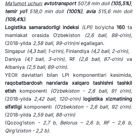
Ma
’lumot uchun:
avtotransport
507,8 mln doll
(105,5%)
,
temir yo
‘l
518,0 mln doll
(100%)
,
avia
515,6 mln doll
(109,4%)
.
Logistika
samaradorligi
indeksi
(LPI)
bo‘yicha
160
ta
mamlakat orasida O‘zbekiston
(
2,6
ball, 88-o
‘rin),
(2018-yilda
2,58
ball,
99-
o
‘rin)ni
egallagan.
Singapur
(
4,3 ball, 1-o
‘rin),
Finlandiya
(
4,2 ball, 2-o
‘rin),
Daniya
(
4,1 ball, 3-o
‘rin),
RF
(
2,6 ball, 87-o
‘rin)
va
Albaniya
(
2,5 ball, 89-o
‘rin).
YEOII davlatlari bilan LPI komponentlari kesimida,
raqobatbardosh
narxlarda xalqaro
tashishni tashkil
etish
komponenti
(O
‘zbekiston -
2,6
ball, 91 o
‘rin),
(2018-yilda
2,42
ball,
120-
o
‘rin)
logistika xizmatining
sifatligi
komponenti
(O
‘zbekiston -
2,6
ball, 92 o
‘rin).
(2018-yilda
2,59
ball,
88-
o
‘rin)
(Qozog‘iston
- 2,7 b, Belorus
–
2,6
b, RF
–
2,6
b,
Qirg
‘iziston
-
2,2
b).