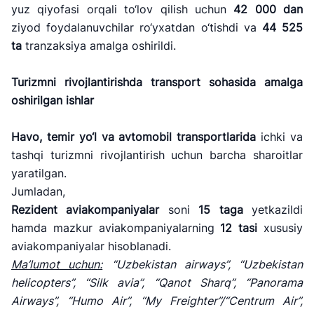
yuz qiyofasi orqali to‘lov qilish uchun
42 000 dan
ziyod foydalanuvchilar ro‘yxatdan o‘tishdi va
44 525
ta
tranzaksiya amalga oshirildi.
Turizmni rivojlantirishda transport sohasida amalga
oshirilgan ishlar
Havo, temir yo
‘l va avtomobil transportlarida
ichki va
tashqi turizmni rivojlantirish uchun barcha sharoitlar
yaratilgan.
Jumladan,
Rezident aviakompaniyalar
soni
15
taga
yetkazildi
hamda mazkur aviakompaniyalarning
12
tasi
xususiy
aviakompaniyalar hisoblanadi.
Ma
’lumot uchun:
“Uzbekistan airways”, “Uzbekistan
helicopters”, “Silk avia”, “Qanot Sharq”, “Panorama
Airways”, “Humo Air”, “My Freighter”/“Centrum Air”,