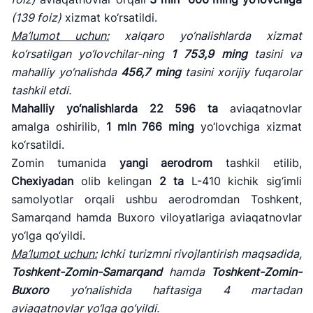
(139 foiz)
xizmat ko‘rsatildi.
Ma
’lumot uchun:
xalqaro yo
‘nalishlarda xizmat
ko‘rsatilgan yo‘lovchilar-ning
1 753,9
ming
tasini va
mahalliy yo
‘nalishda
456,7
ming
tasini xorijiy fuqarolar
tashkil etdi.
Mahalliy yo
‘nalishlarda
22 596
ta
aviaqatnovlar
amalga oshirilib,
1
mln
766
ming
yo‘lovchiga xizmat
ko‘rsatildi.
Zomin tumanida
yangi aerodrom
tashkil etilib,
Chexiyadan
olib kelingan
2 ta
L-410 kichik sig‘imli
samolyotlar orqali ushbu aerodromdan Toshkent,
Samarqand hamda Buxoro viloyatlariga aviaqatnovlar
yo‘lga qo‘yildi.
Ma
’lumot uchun:
Ichki turizmni rivojlantirish maqsadida,
Toshkent-Zomin-Samarqand
hamda
Toshkent-Zomin-
Buxoro
yo
‘nalishida haftasiga 4 martadan
aviaqatnovlar yo‘lga qo‘yildi.