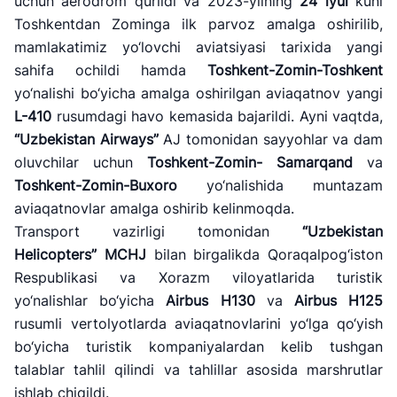
uchun aerodrom qurildi va 2023-yilning
24
iyul
kuni
Toshkentdan Zominga ilk parvoz amalga oshirilib,
mamlakatimiz yo‘lovchi aviatsiyasi tarixida yangi
sahifa ochildi hamda
Toshkent-Zomin-Toshkent
yo‘nalishi bo‘yicha amalga oshirilgan aviaqatnov yangi
L-410
rusumdagi havo kemasida bajarildi. Ayni vaqtda,
“Uzbekistan Airways”
AJ tomonidan sayyohlar va dam
oluvchilar uchun
Toshkent-Zomin- Samarqand
va
Toshkent-Zomin-Buxoro
yo‘nalishida muntazam
aviaqatnovlar amalga oshirib kelinmoqda.
Transport vazirligi tomonidan
“Uzbekistan
Helicopters” MCHJ
bilan birgalikda Qoraqalpog‘iston
Respublikasi va Xorazm viloyatlarida turistik
yo‘nalishlar bo‘yicha
Airbus H130
va
Airbus H125
rusumli vertolyotlarda aviaqatnovlarini yo‘lga qo‘yish
bo‘yicha turistik kompaniyalardan kelib tushgan
talablar tahlil qilindi va tahlillar asosida marshrutlar
ishlab chiqildi.