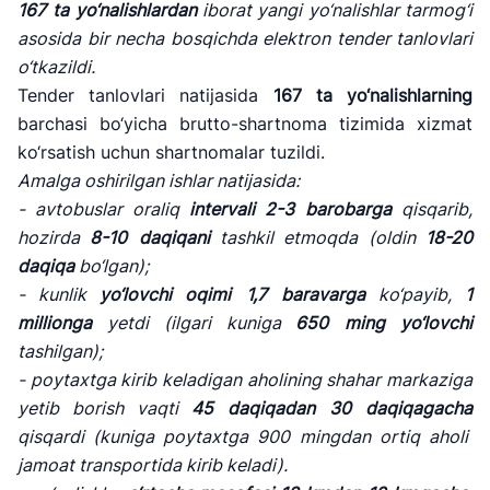
167
ta yo
‘nalishlardan
iborat yangi yo
‘nalishlar tarmog‘i
asosida bir necha bosqichda elektron tender tanlovlari
o‘tkazildi.
Tender tanlovlari natijasida
167
ta yo
‘nalishlarning
barchasi bo‘yicha brutto-shartnoma tizimida xizmat
ko‘rsatish uchun shartnomalar tuzildi.
Amalga oshirilgan ishlar natijasida:
- avtobuslar oraliq
intervali
2-3
barobarga
qisqarib,
hozirda
8-10
daqiqani
tashkil etmoqda (oldin
18-20
daqiqa
bo
‘lgan);
- kunlik
yo
‘lovchi oqimi
1,7
baravarga
ko
‘payib,
1
millionga
yetdi (ilgari kuniga
650
ming yo
‘lovchi
tashilgan);
- poytaxtga kirib keladigan aholining shahar markaziga
yetib borish vaqti
45
daqiqadan
30
daqiqagacha
qisqardi (kuniga poytaxtga 900 mingdan ortiq aholi
jamoat transportida kirib keladi).