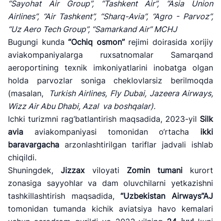
“Sayohat Air Group”, “Tashkent Air”, “Asia Union
Airlines”, “Air Tashkent”, “Sharq-Avia”, “Agro - Parvoz”,
“Uz Aero Tech Group”, “Samarkand Air” MCHJ
Bugungi kunda
“Ochiq osmon”
rejimi doirasida xorijiy
aviakompaniyalarga ruxsatnomalar Samarqand
aeroportining texnik imkoniyatlarini inobatga olgan
holda parvozlar soniga cheklovlarsiz berilmoqda
(masalan,
Turkish Airlines, Fly Dubai, Jazeera Airways,
Wizz Air Abu Dhabi, Azal va boshqalar).
Ichki turizmni rag‘batlantirish maqsadida, 2023-yil
Silk
avia
aviakompaniyasi tomonidan o‘rtacha
ikki
baravargacha
arzonlashtirilgan tariflar jadvali ishlab
chiqildi.
Shuningdek,
Jizzax
viloyati
Zomin tumani
kurort
zonasiga sayyohlar va dam oluvchilarni yetkazishni
tashkillashtirish maqsadida,
“Uzbekistan Airways”AJ
tomonidan tumanda kichik aviatsiya havo kemalari