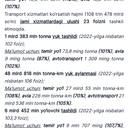
(107%)
.
Transport xizmatlari ko‘rsatish hajmi (108 trln 478 mlrd
so‘m)
jami xizmatlardagi ulushi
23 foizni
tashkil
etmoqda.
1 mlrd 383 mln tonna
yuk tashildi
(
2022
-yilga
nisbatan
102 foiz);
Ma
’lumot uchun:
temir yo
‘l
73,8 ming tonna
(101%)
,
avia
9 ming tonna
(87%)
,
avtotransport
1 309 ming tonna
(102%)
.
48 mlrd 818 mln tonna
-km
yuk aylanmasi
(
2022
-yilga
nisbatan 106 foiz);
Ma
’lumot uchun:
temir yo
‘l
27 mlrd 55 mln tonna-km
(108%)
,
avia
226 mln tonna-km
(70%)
,
avtotransport
21
mlrd 536 mln tonna-km
(105%)
.
6
mlrd
452 mln yo
‘lovchi
tashildi
(
2022
-
yilga
nisbatan
103,3 foiz);
Ma
’lumot uchun:
temir yo
‘l
9 mln 707 ming
(107,7%)
,