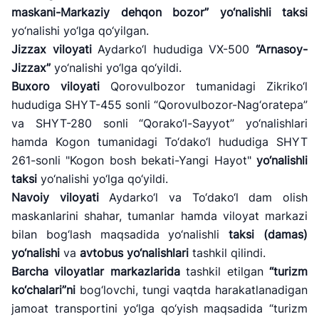
maskani-Markaziy dehqon bozor”
yo
‘nalishli taksi
yo‘nalishi yo‘lga qo‘yilgan.
Jizzax viloyati
Aydarko‘l hududiga VX-500
“Arnasoy-
Jizzax”
yo‘nalishi yo‘lga qo‘yildi.
Buxoro viloyati
Qorovulbozor tumanidagi Zikriko‘l
hududiga SHYT-455 sonli “Qorovulbozor-Nag‘oratepa”
va SHYT-280 sonli “Qorako‘l-Sayyot” yo‘nalishlari
hamda Kogon tumanidagi To‘dako‘l hududiga SHYT
261-sonli "Kogon bosh bekati-Yangi Hayot"
yo
‘nalishli
taksi
yo‘nalishi yo‘lga qo‘yildi.
Navoiy viloyati
Aydarko‘l va To‘dako‘l dam olish
maskanlarini shahar, tumanlar hamda viloyat markazi
bilan bog‘lash maqsadida yo‘nalishli
taksi (damas)
yo
‘nalishi
va
avtobus yo
‘nalishlari
tashkil qilindi.
Barcha viloyatlar markazlarida
tashkil etilgan
“turizm
ko‘chalari”ni
bog‘lovchi, tungi vaqtda harakatlanadigan
jamoat transportini yo‘lga qo‘yish maqsadida “turizm