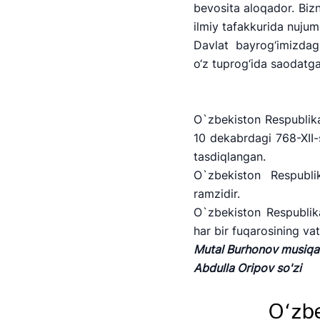
bevosita aloqador. Bizn
+998 (78) 140-02-00
ilmiy tafakkurida nujum
Davlat bayrog‘imizdagi
"Toshshahartransxi
o‘z tuprog‘ida saodatga 
Ishonch telefon raqami
1062
O`zbekiston Respublika
10 dekabrdagi 768-XII-
tasdiqlangan.
O`zbekiston Respubli
rаmzidir.
O`zbekiston Respublik
hаr bir fuqаrosining vаt
Mutal Burhonov musiqa
Abdulla Oripov so'zi