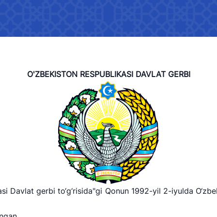
E’lon qilinishi mumkin bo‘lmagan
ma’lumotlar ro‘yxati
Boshqarma faoliyati to‘g‘risida
cheklangan axborotlar
Boshqarma rasmiy veb-saytiga
O'ZBEKISTON RESPUBLIKASI DAVLAT GERBI
joylashtirish majburiy bo‘lgan
axborotlar ro‘yxati
Press-relizlar
Rahbar nutqlari va bayonotlari
Salomatlik rukni
si Davlat gerbi to‘g‘risida"gi Qonun 1992-yil 2-iyulda O‘zbe
ingan.