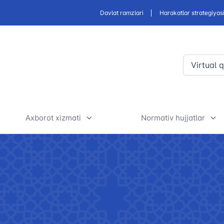
Davlat ramzlari
Harakatlar strategiyas
Virtual 
Axborot xizmati
Normativ hujjatlar
porti
Yangiliklar
Normativ-huquqiy huj
loyihalari muhokama
iyatiga oid
Foydali maqolalar
il)
O'z kuchini yo'qotga
E’lonlar va tenderlar
huquqiy hujjatlar
n savollarga