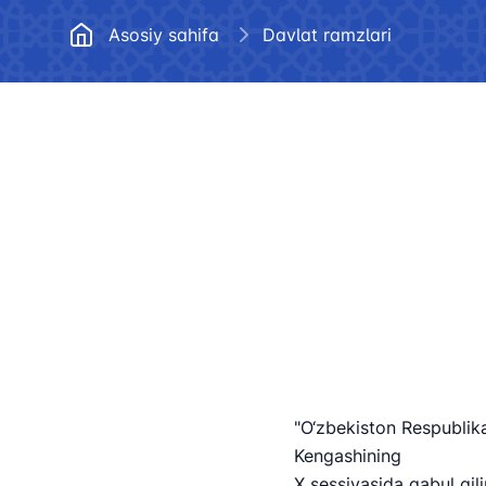
Me'yoriy hujjatlar
javoblar
Asosiy sahifa
Davlat ramzlari
Ochiq ma’lumotlar
Korrupsiyaga qarshi kurashish
Ma'naviyat va ma'rifat
"O‘zbekiston Respublika
Kengashining
X sessiyasida qabul qil