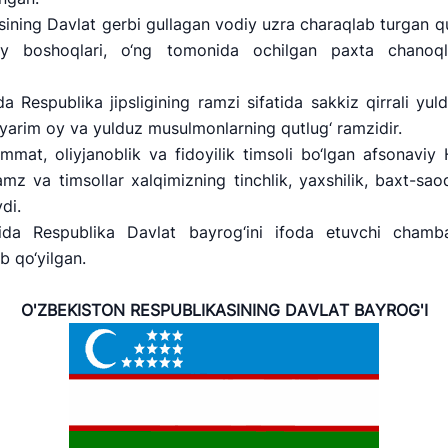
sining Davlat gerbi gullagan vodiy uzra charaqlab turgan 
y boshoqlari, o‘ng tomonida ochilgan paxta chanoqlar
 Respublika jipsligining ramzi sifatida sakkiz qirrali yul
 yarim oy va yulduz musulmonlarning qutlug‘ ramzidir.
mat, oliyjanoblik va fidoyilik timsoli bo‘lgan afsonaviy
mz va timsollar xalqimizning tinchlik, yaxshilik, baxt-saod
di.
ida Respublika Davlat bayrog‘ini ifoda etuvchi chamba
b qo‘yilgan.
O'ZBEKISTON RESPUBLIKАSINING DАVLАT BАYROG'I