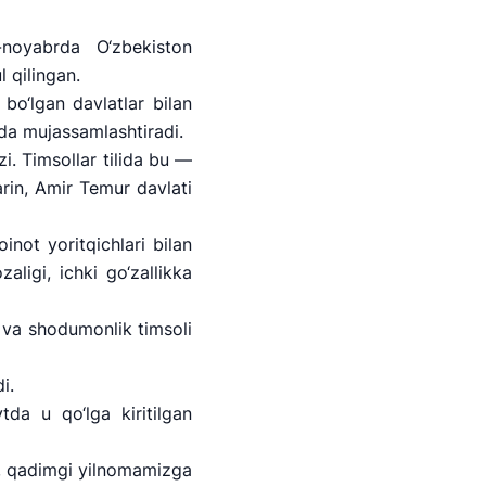
-noyabrda O‘zbekiston
 qilingan.
o‘lgan davlatlar bilan
ida mujassamlashtiradi.
. Timsollar tilida bu —
arin, Amir Temur davlati
not yoritqichlari bilan
aligi, ichki go‘zallikka
d va shodumonlik timsoli
i.
tan Airports" AJ
tda u qo‘lga kiritilgan
elefon raqami
iz, qadimgi yilnomamizga