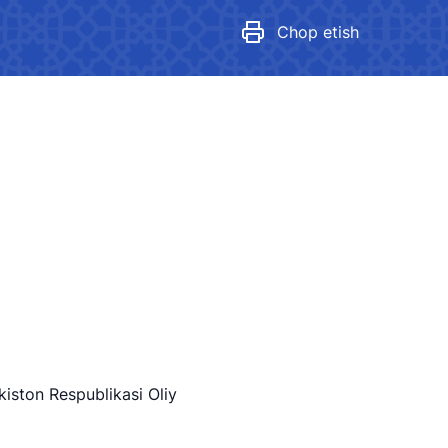
Boshqarmada gender siyosati
Chop etish
Ko'rsatkichlar
Amalga oshirilgan tadbirlar
Gender tenglik mediagalereya
kiston Respublikasi Oliy