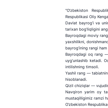
"O‘zbekiston Respubl
Respublikasi Oliy Kenga
Davlat bayrog‘i va un
tarixan bog‘liqligini a
Bayroqdagi moviy rang 
yaxshilikni, donishmand
bayrog‘ining rangi ham
Bayroqdagi oq rang — m
uyg‘unlashib ketadi. Oq
intilishning timsoli.
Yashil rang — tabiatnin
hisoblanadi.
Qizil chiziqlar — vujud
"Uzbekistan Airways
Navqiron yarim oy tasv
mustaqilligimiz ramzi 
Ishonch telefon raqami
O‘zbekiston Respublikas