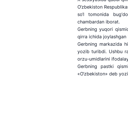
O‘zbekiston Respublika
so‘l tomonida bug‘do
chambardan iborat.
Gerbning yuqori qismida
qirra ichida joylashgan
Gerbning markazida him
yozib turibdi. Ushbu ra
orzu-umidlarini ifodalay
Gerbning pastki qism
«O‘zbekiston» deb yozi