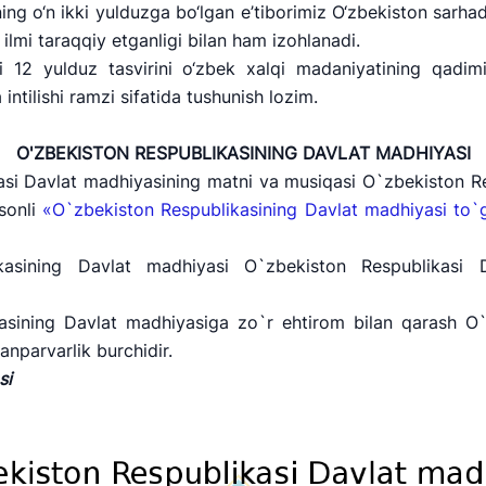
ing o‘n ikki yulduzga bo‘lgan e’tiborimiz O‘zbekiston sarha
+998 (71) 237-99-98
+998 (55)
 ilmi taraqqiy etganligi bilan ham izohlanadi.
 12 yulduz tasvirini o‘zbek xalqi madaniyatining qadimiy
zmat" AJ
"O'zavtovokzal servis" MCHJ
Avtomobil
intilishi ramzi sifatida tushunish lozim.
Ishonch telefon raqami
Ishonch t
O'ZBEKISTON RESPUBLIKASINING DAVLAT MADHIYASI
+998 (71) 207-87-00
+998 (71
si Davlat madhiyasining matni va musiqasi O`zbekiston Re
sonli
«O`zbekiston Respublikasining Davlat madhiyasi to`g
+998 (71) 207-87-02
+998 (71)
034
kаsining Dаvlаt mаdhiyasi O`zbekiston Respublikаsi Dа
аsining Dаvlаt mаdhiyasigа zo`r ehtirom bilаn qаrаsh O`
аnpаrvаrlik burchidir.
si