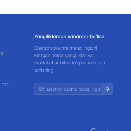
Yangiliklardan xabardor bo'lish
Elektron pochta manzilingizni
nt
kiritgan holda yangiliklar va
maslahatlar bilan to'g'ridan to'g'ri
tanishing
 202-