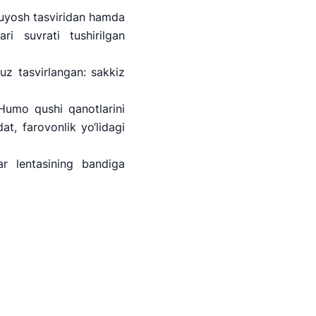
quyosh tasviridan hamda
i suvrati tushirilgan
duz tasvirlangan: sakkiz
 Humo qushi qanotlarini
at, farovonlik yo‘lidagi
r lentasining bandiga