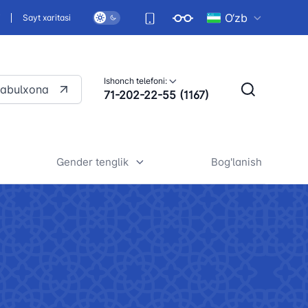
O‘zb
i
Sayt xaritasi
Ishonch telefoni:
qabulxona
71-202-22-55 (1167)
Gender tenglik
Bog'lanish
jatlar
Umumiy ma'lumotlar
si
Yurtimizda gender tenglikni
n normativ-
ta'minlash strategiyasi
Me'yoriy hujjatlar