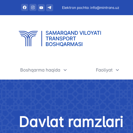
Elektron pochta: info@mintrans.uz
Boshqarma haqida
Faoliyat
Boshqarma haqida
Avtomobil trans
Rahbariyat
Boshqarma faol
hisobot (2023-y
Davlat ramzlari
Tashkiliy tuzilma
Ko'p beriladiga