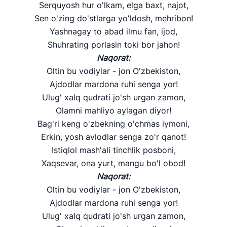
Serquyosh hur o'lkam, elga baxt, najot,
Sen o'zing do'stlarga yo'ldosh, mehribon!
Yashnagay to abad ilmu fan, ijod,
Shuhrating porlasin toki bor jahon!
Naqorat:
Oltin bu vodiylar - jon O'zbekiston,
Ajdodlar mardona ruhi senga yor!
Ulug' xalq qudrati jo'sh urgan zamon,
Olamni mahliyo aylagan diyor!
Bag'ri keng o'zbekning o'chmas iymoni,
Erkin, yosh avlodlar senga zo'r qanot!
Istiqlol mash'ali tinchlik posboni,
Xaqsevar, ona yurt, mangu bo'l obod!
Naqorat:
Oltin bu vodiylar - jon O'zbekiston,
Ajdodlar mardona ruhi senga yor!
Ulug' xalq qudrati jo'sh urgan zamon,