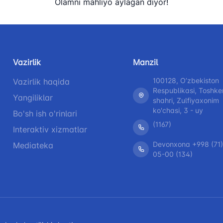
Olamni mahliyo aylagan diyor!
Vazirlik
Manzil
100128, Oʼzbekiston
Vazirlik haqida
Respublikasi, Toshke
Yangiliklar
shahri, Zulfiyaxonim
ko'chasi, 3 - uy
Bo'sh ish o'rinlari
(1167)
Interaktiv xizmatlar
Devonxona +998 (71)
Mediateka
05-00 (134)