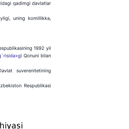
didagi qadimgi davlatlar
 501-47-09
ligi, uning komillikka,
 yo'llari qo'mitasi
elefon raqami
) 200-02-04
spublikasining 1992 yil
`risida»gi
Qonuni bilan
 207-67-68
vlаt suverenitetining
zbekiston Respublikаsi