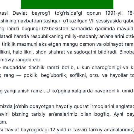
ikasi Davlat bayrog‘i to‘g‘risida"gi qonun 1991-yil 18
shining navbatdan tashqari o‘tkazilgan VII sessiyasida qabul
ing ramzi bugungi O‘zbekiston sarhadida qadimda mavjud b
nglatadi hamda respublikaning milliy-madaniy an’analarini o‘z
tiriklik mazmuni aks etgan mangu osmon va obihayot ramzi
likni, halollikni, shon-shuhrat va sadoqatni bildiradi. Binob
 moviy rangda edi.
uqaddas tinchlik ramzi bo‘lib, u kun charog‘onligi va koi
 rang — poklik, beg‘uborlik, soflikni, orzu va hayollar toz
g yangilanish ramzi. U ko‘pgina xalqlarda navqironlik, umi
imizda jo‘shib oqayotgan hayotiy qudrat irmoqlarini anglatad
" AJ
"O'zbekiston temir yo'llari" AJ
"Uzbekis
iri bizning tarixiy an’analarimiz bilan bog‘liq. Ayni pay
ham.
Ishonch telefon raqami
Ishonch t
i Davlat bayrog‘idagi 12 yulduz tasviri tarixiy an’analarim