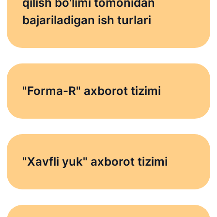
qilish bo'limi tomonidan
bajariladigan ish turlari
"Forma-R" axborot tizimi
"Xavfli yuk" axborot tizimi