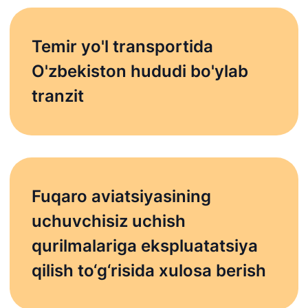
AJ
servis" MCHJ
yo'llari
qo'mitasi
Temir yo'l transportida
Ishonch telefon
Ishonch telefon
Ishonch telefon
raqami
raqami
O'zbekiston hududi bo'ylab
raqami
1062
+998 (71) 207-
tranzit
+998 (71) 200-
87-00
02-04
+998 (71) 207-
+998 (71) 207-
87-02
67-68
034
Fuqaro aviatsiyasining
uchuvchisiz uchish
qurilmalariga ekspluatatsiya
qilish to‘g‘risida xulosa berish