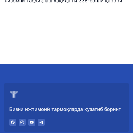
низомни тасдиқлаш ҳақида”ги 336-сонли қарори.
Бизни ижтимоий тармоқларда кузатиб боринг