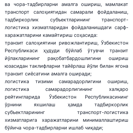
ва чора-тадбирларни амалга ошириш, мамлакат
транспорт салоҳиятидан самарали фойдаланиш,
тадбиркорлик субъектларининг транспорт-
логистика хизматларидан фойдаланишдаги сарф-
харажатларини камайтириш соҳасида:
транзит салоҳиятини ривожлантириш, Ўзбекистон
Республикаси ҳудуди бўйлаб ўтувчи транзит
йўлакларининг рақобатбардошлигини ошириш
юзасидан таклифларни тайёрлаш йўли билан ягона
транзит сиёсатини амалга оширади;
логистика тизими самарадорлигини ошириш,
логистика самарадорлигининг халқаро
рейтингларида Ўзбекистон Республикасининг
ўрнини яхшилаш ҳамда тадбиркорлик
субъектларининг транспорт-логистика
хизматларига харажатларини минималлаштириш
бўйича чора-тадбирларни ишлаб чиқади;