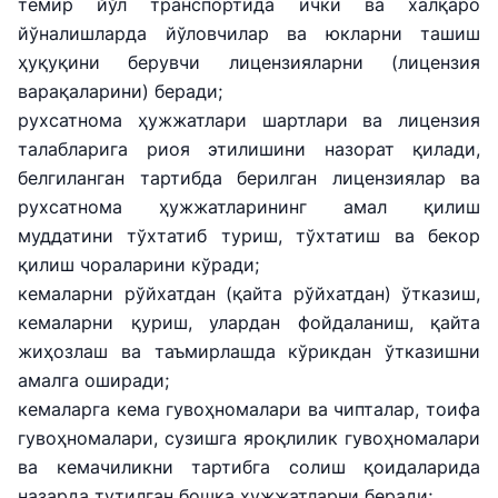
темир йўл транспортида ички ва халқаро
йўналишларда йўловчилар ва юкларни ташиш
ҳуқуқини берувчи лицензияларни (лицензия
варақаларини) беради;
рухсатнома ҳужжатлари шартлари ва лицензия
талабларига риоя этилишини назорат қилади,
белгиланган тартибда берилган лицензиялар ва
рухсатнома ҳужжатларининг амал қилиш
муддатини тўхтатиб туриш, тўхтатиш ва бекор
қилиш чораларини кўради;
кемаларни рўйхатдан (қайта рўйхатдан) ўтказиш,
кемаларни қуриш, улардан фойдаланиш, қайта
жиҳозлаш ва таъмирлашда кўрикдан ўтказишни
амалга оширади;
кемаларга кема гувоҳномалари ва чипталар, тоифа
гувоҳномалари, сузишга яроқлилик гувоҳномалари
ва кемачиликни тартибга солиш қоидаларида
назарда тутилган бошқа ҳужжатларни беради;