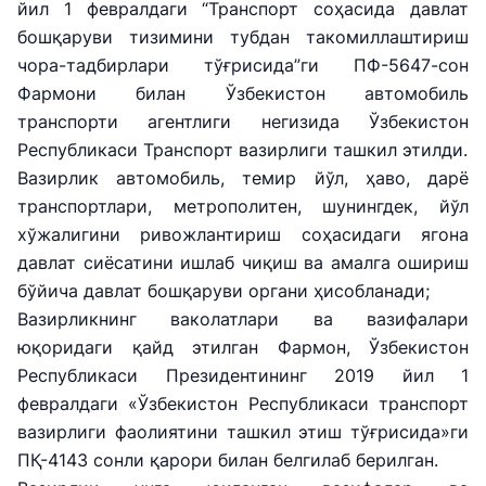
йил 1 февралдаги “Транспорт соҳасида давлат
бошқаруви тизимини тубдан такомиллаштириш
чора-тадбирлари тўғрисида”ги ПФ-5647-сон
Фармони билан Ўзбекистон автомобиль
транспорти агентлиги негизида Ўзбекистон
Республикаси Транспорт вазирлиги ташкил этилди.
Вазирлик автомобиль, темир йўл, ҳаво, дарё
транспортлари, метрополитен, шунингдек, йўл
хўжалигини ривожлантириш соҳасидаги ягона
давлат сиёсатини ишлаб чиқиш ва амалга ошириш
бўйича давлат бошқаруви органи ҳисобланади;
Вазирликнинг ваколатлари ва вазифалари
юқоридаги қайд этилган Фармон, Ўзбекистон
Республикаси Президентининг 2019 йил 1
февралдаги «Ўзбекистон Республикаси транспорт
вазирлиги фаолиятини ташкил этиш тўғрисида»ги
ПҚ-4143 сонли қарори билан белгилаб берилган.