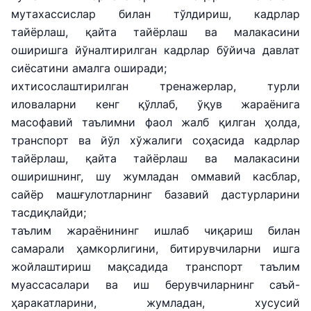
мутахассислар билан тўлдириш, кадрлар
тайёрлаш, қайта тайёрлаш ва малакасини
оширишга йўналтирилган кадрлар бўйича давлат
сиёсатини амалга оширади;
ихтисослаштирилган тренажерлар, турли
иловаларни кенг қўллаб, ўқув жараёнига
масофавий таълимни фаол жалб қилган ҳолда,
транспорт ва йўл хўжалиги соҳасида кадрлар
тайёрлаш, қайта тайёрлаш ва малакасини
оширишнинг, шу жумладан оммавий касблар,
сайёр машғулотларнинг базавий дастурларини
тасдиқлайди;
таълим жараёнининг ишлаб чиқариш билан
самарали ҳамкорлигини, битирувчиларни ишга
жойлаштириш мақсадида транспорт таълим
муассасалари ва иш берувчиларнинг саъй-
ҳаракатларини, жумладан, хусусий