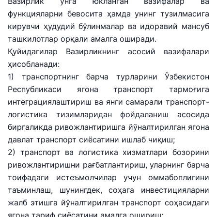
Вазирлик унга юкланган вазифалар ва
функцияларни бевосита ҳамда унинг тузилмасига
кирувчи ҳудудий бўлинмалар ва идоравий мансуб
ташкилотлар орқали амалга оширади.
Қуйидагилар Вазирликнинг асосий вазифалари
ҳисобланади:
1) транспортнинг барча турларини Ўзбекистон
Республикаси ягона транспорт тармоғига
интеграциялаштириш ва янги самарали транспорт-
логистика тизимларидан фойдаланиш асосида
биргаликда ривожлантиришга йўналтирилган ягона
давлат транспорт сиёсатини ишлаб чиқиш;
2) транспорт ва логистика хизматлари бозорини
ривожлантиришни рағбатлантириш, уларнинг барча
тоифадаги истеъмолчилар учун оммабоплигини
таъминлаш, шунингдек, соҳага инвестицияларни
жалб этишга йўналтирилган транспорт соҳасидаги
ягона тариф сиёсатини амалга ошириш;