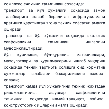
комплекс ечимини таъминлаш соҳасида:
транспорт ва йўл хўжалиги соҳасида замон
талабларига жавоб берадиган инфратузилмани
яратишга қаратилган ягона техник сиёсатни амалга
оширади;
транспорт ва йўл хўжалиги соҳасида экологик
хавфсизликни таъминлаш ишларини
мувофиқлаштиради;
йўл қурилиши, йўл-қурилиш материаллари,
маҳсулотлари ва қурилмаларини ишлаб чиқариш
соҳасида техник тартибга солишга оид норматив
ҳужжатлар талаблари бажарилишини назорат
қилади;
транспорт ҳамда йўл хўжалигини техник жиҳатдан
ривожлантириш, ташувлар хавфсизлигини
таъминлаш соҳасида илмий-тадқиқот, лойиҳа-
конструкторлик ишларни амалга оширади;