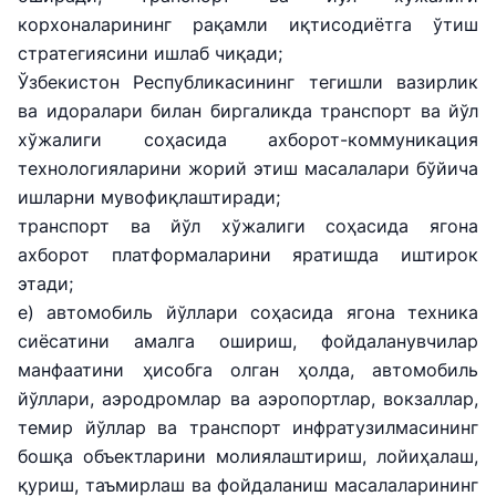
корхоналарининг рақамли иқтисодиётга ўтиш
стратегиясини ишлаб чиқади;
Ўзбекистон Республикасининг тегишли вазирлик
ва идоралари билан биргаликда транспорт ва йўл
хўжалиги соҳасида ахборот-коммуникация
технологияларини жорий этиш масалалари бўйича
ишларни мувофиқлаштиради;
транспорт ва йўл хўжалиги соҳасида ягона
ахборот платформаларини яратишда иштирок
этади;
е) автомобиль йўллари соҳасида ягона техника
сиёсатини амалга ошириш, фойдаланувчилар
манфаатини ҳисобга олган ҳолда, автомобиль
йўллари, аэродромлар ва аэропортлар, вокзаллар,
темир йўллар ва транспорт инфратузилмасининг
бошқа объектларини молиялаштириш, лойиҳалаш,
қуриш, таъмирлаш ва фойдаланиш масалаларининг