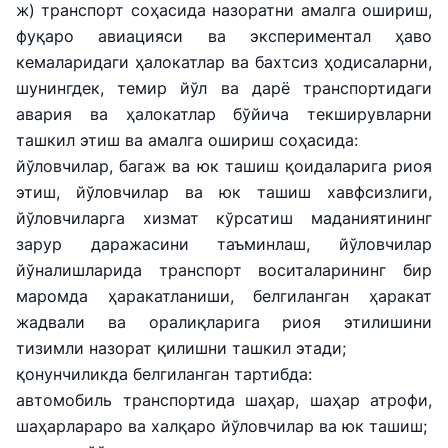
ж) транспорт соҳасида назоратни амалга ошириш,
фуқаро авиацияси ва экспериментал ҳаво
кемаларидаги ҳалокатлар ва бахтсиз ҳодисаларни,
шунингдек, темир йўл ва дарё транспортидаги
авария ва ҳалокатлар бўйича текширувларни
ташкил этиш ва амалга ошириш соҳасида:
йўловчилар, багаж ва юк ташиш қоидаларига риоя
этиш, йўловчилар ва юк ташиш хавфсизлиги,
йўловчиларга хизмат кўрсатиш маданиятининг
зарур даражасини таъминлаш, йўловчилар
йўналишларида транспорт воситаларининг бир
маромда ҳаракатланиши, белгиланган ҳаракат
жадвали ва оралиқларига риоя этилишини
тизимли назорат қилишни ташкил этади;
қонунчиликда белгиланган тартибда:
автомобиль транспортида шаҳар, шаҳар атрофи,
шаҳарлараро ва халқаро йўловчилар ва юк ташиш;