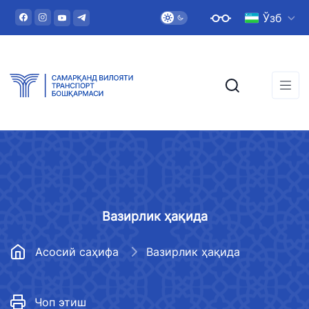
Ўзб
Вазирлик ҳақида
Асосий саҳифа
Вазирлик ҳақида
Чоп этиш