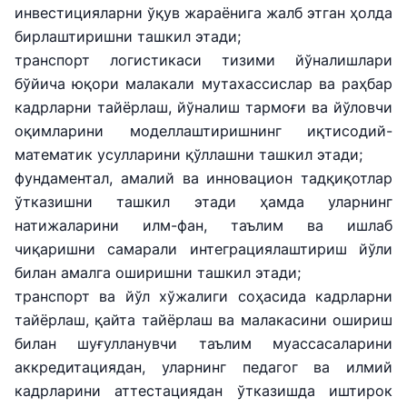
инвестицияларни ўқув жараёнига жалб этган ҳолда
бирлаштиришни ташкил этади;
транспорт логистикаси тизими йўналишлари
бўйича юқори малакали мутахассислар ва раҳбар
кадрларни тайёрлаш, йўналиш тармоғи ва йўловчи
оқимларини моделлаштиришнинг иқтисодий-
математик усулларини қўллашни ташкил этади;
фундаментал, амалий ва инновацион тадқиқотлар
ўтказишни ташкил этади ҳамда уларнинг
натижаларини илм-фан, таълим ва ишлаб
чиқаришни самарали интеграциялаштириш йўли
билан амалга оширишни ташкил этади;
транспорт ва йўл хўжалиги соҳасида кадрларни
тайёрлаш, қайта тайёрлаш ва малакасини ошириш
билан шуғулланувчи таълим муассасаларини
аккредитациядан, уларнинг педагог ва илмий
кадрларини аттестациядан ўтказишда иштирок