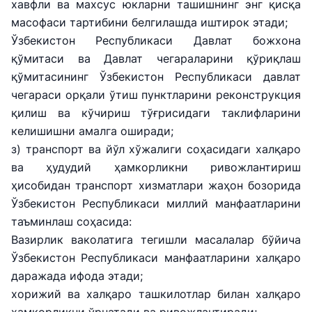
хавфли ва махсус юкларни ташишнинг энг қисқа
масофаси тартибини белгилашда иштирок этади;
Ўзбекистон Республикаси Давлат божхона
қўмитаси ва Давлат чегараларини қўриқлаш
қўмитасининг Ўзбекистон Республикаси давлат
чегараси орқали ўтиш пунктларини реконструкция
қилиш ва кўчириш тўғрисидаги таклифларини
келишишни амалга оширади;
з) транспорт ва йўл хўжалиги соҳасидаги халқаро
ва ҳудудий ҳамкорликни ривожлантириш
ҳисобидан транспорт хизматлари жаҳон бозорида
Ўзбекистон Республикаси миллий манфаатларини
таъминлаш соҳасида:
Вазирлик ваколатига тегишли масалалар бўйича
Ўзбекистон Республикаси манфаатларини халқаро
даражада ифода этади;
хорижий ва халқаро ташкилотлар билан халқаро