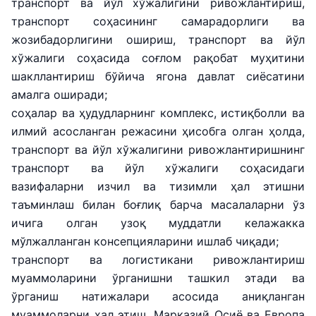
транспорт ва йўл хўжалигини ривожлантириш,
транспорт соҳасининг самарадорлиги ва
жозибадорлигини ошириш, транспорт ва йўл
хўжалиги соҳасида соғлом рақобат муҳитини
шакллантириш бўйича ягона давлат сиёсатини
амалга оширади;
соҳалар ва ҳудудларнинг комплекс, истиқболли ва
илмий асосланган режасини ҳисобга олган ҳолда,
транспорт ва йўл хўжалигини ривожлантиришнинг
транспорт ва йўл хўжалиги соҳасидаги
вазифаларни изчил ва тизимли ҳал этишни
таъминлаш билан боғлиқ барча масалаларни ўз
ичига олган узоқ муддатли келажакка
мўлжалланган консепцияларини ишлаб чиқади;
транспорт ва логистикани ривожлантириш
муаммоларини ўрганишни ташкил этади ва
ўрганиш натижалари асосида аниқланган
муаммоларни ҳал этиш, Марказий Осиё ва Европа