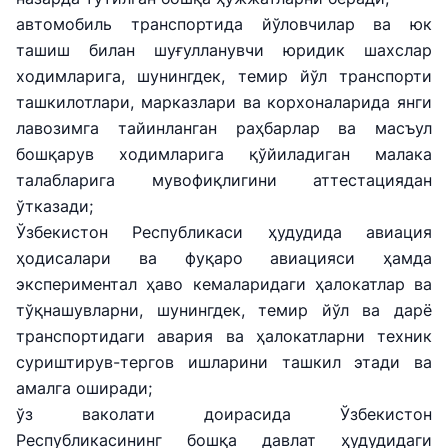
автомобиль транспортида йўловчилар ва юк
ташиш билан шуғулланувчи юридик шахслар
ходимларига, шунингдек, темир йўл транспорти
ташкилотлари, марказлари ва корхоналарида янги
лавозимга тайинланган раҳбарлар ва масъул
бошқарув ходимларига қўйиладиган малака
талабларига мувофиқлигини аттестациядан
ўтказади;
Ўзбекистон Республикаси ҳудудида авиация
ҳодисалари ва фуқаро авиацияси ҳамда
экспериментал ҳаво кемаларидаги ҳалокатлар ва
тўқнашувларни, шунингдек, темир йўл ва дарё
транспортидаги авария ва ҳалокатларни техник
суриштирув-тергов ишларини ташкил этади ва
амалга оширади;
ўз ваколати доирасида Ўзбекистон
Республикасининг бошқа давлат ҳудудидаги