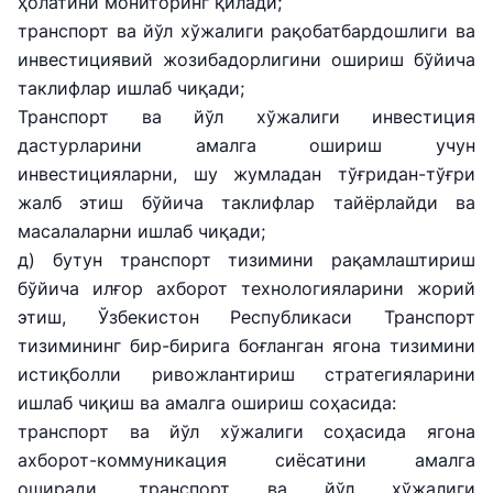
рақами
ҳолатини мониторинг қилади;
+998 (78) 140-
+998 (55) 501-
транспорт ва йўл хўжалиги рақобатбардошлиги ва
+998 (71) 237-
02-00
47-09
инвестициявий жозибадорлигини ошириш бўйича
99-98
таклифлар ишлаб чиқади;
Транспорт ва йўл хўжалиги инвестиция
"Тошшаҳартрансхизмат"
"Ўзавтовокзал
Автомобил
АЖ
сервис" МЧЖ
йўллари
дастурларини амалга ошириш учун
қўмитаси
инвестицияларни, шу жумладан тўғридан-тўғри
Ишонч
Ишонч
жалб этиш бўйича таклифлар тайёрлайди ва
Ишонч
телефон
телефон
масалаларни ишлаб чиқади;
телефон
рақами
рақами
д) бутун транспорт тизимини рақамлаштириш
рақами
бўйича илғор ахборот технологияларини жорий
1062
+998 (71) 207-
+998 (71) 200-
87-00
этиш, Ўзбекистон Республикаси Транспорт
02-04
тизимининг бир-бирига боғланган ягона тизимини
+998 (71) 207-
истиқболли ривожлантириш стратегияларини
+998 (71) 207-
87-02
67-68
ишлаб чиқиш ва амалга ошириш соҳасида:
транспорт ва йўл хўжалиги соҳасида ягона
034
ахборот-коммуникация сиёсатини амалга
оширади, транспорт ва йўл хўжалиги