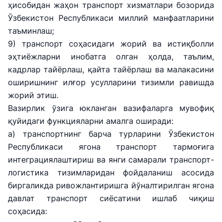
ҳисобидан жаҳон транспорт хизматлари бозорида
Ўзбекистон Республикаси миллий манфаатларини
таъминлаш;
9) транспорт соҳасидаги жорий ва истиқболли
эҳтиёжларни инобатга олган ҳолда, таълим,
кадрлар тайёрлаш, қайта тайёрлаш ва малакасини
оширишнинг илғор усулларини тизимли равишда
жорий этиш.
Вазирлик ўзига юкланган вазифаларга мувофиқ
қуйидаги функцияларни амалга оширади:
а) транспортнинг барча турларини Ўзбекистон
Республикаси ягона транспорт тармоғига
интеграциялаштириш ва янги самарали транспорт-
логистика тизимларидан фойдаланиш асосида
биргаликда ривожлантиришга йўналтирилган ягона
давлат транспорт сиёсатини ишлаб чиқиш
соҳасида: