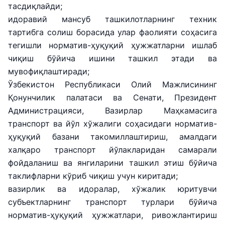
тасдиқлайди;
идоравий мансуб ташкилотларнинг техник
тартибга солиш борасида улар фаолияти соҳасига
тегишли норматив-ҳуқуқий ҳужжатларни ишлаб
чиқиш бўйича ишини ташкил этади ва
мувофиқлаштиради;
Ўзбекистон Республикаси Олий Мажлисининг
Қонунчилик палатаси ва Сенати, Президент
Администрацияси, Вазирлар Маҳкамасига
транспорт ва йўл хўжалиги соҳасидаги норматив-
ҳуқуқий базани такомиллаштириш, амалдаги
халқаро транспорт йўлакларидан самарали
фойдаланиш ва янгиларини ташкил этиш бўйича
таклифларни кўриб чиқиш учун киритади;
вазирлик ва идоралар, хўжалик юритувчи
субъектларнинг транспорт турлари бўйича
норматив-ҳуқуқий ҳужжатлари, ривожлантириш