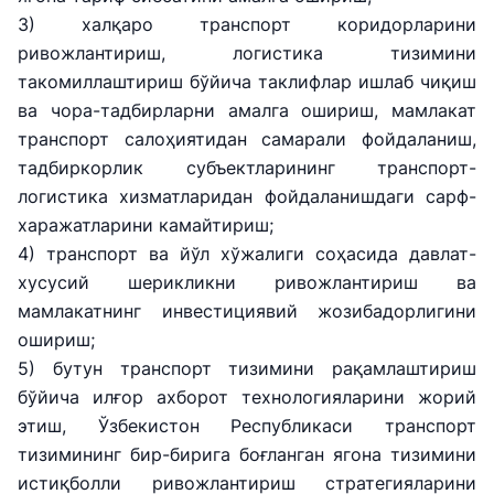
3) халқаро транспорт коридорларини
ривожлантириш, логистика тизимини
такомиллаштириш бўйича таклифлар ишлаб чиқиш
ва чора-тадбирларни амалга ошириш, мамлакат
транспорт салоҳиятидан самарали фойдаланиш,
тадбиркорлик субъектларининг транспорт-
логистика хизматларидан фойдаланишдаги сарф-
харажатларини камайтириш;
4) транспорт ва йўл хўжалиги соҳасида давлат-
хусусий шерикликни ривожлантириш ва
мамлакатнинг инвестициявий жозибадорлигини
ошириш;
5) бутун транспорт тизимини рақамлаштириш
бўйича илғор ахборот технологияларини жорий
этиш, Ўзбекистон Республикаси транспорт
тизимининг бир-бирига боғланган ягона тизимини
истиқболли ривожлантириш стратегияларини