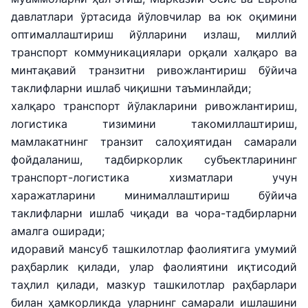
давлатлари ўртасида йўловчилар ва юк оқимини
оптималлаштириш йўлларини излаш, миллий
транспорт коммуникациялари орқали халқаро ва
минтақавий транзитни ривожлантириш бўйича
таклифларни ишлаб чиқишни таъминлайди;
халқаро транспорт йўлакларини ривожлантириш,
логистика тизимини такомиллаштириш,
мамлакатнинг транзит салоҳиятидан самарали
фойдаланиш, тадбиркорлик субъектларининг
транспорт-логистика хизматлари учун
харажатларини минималлаштириш бўйича
таклифларни ишлаб чиқади ва чора-тадбирларни
амалга оширади;
идоравий мансуб ташкилотлар фаолиятига умумий
раҳбарлик қилади, улар фаолиятини иқтисодий
таҳлил қилади, мазкур ташкилотлар раҳбарлари
билан ҳамкорликда уларнинг самарали ишлашини