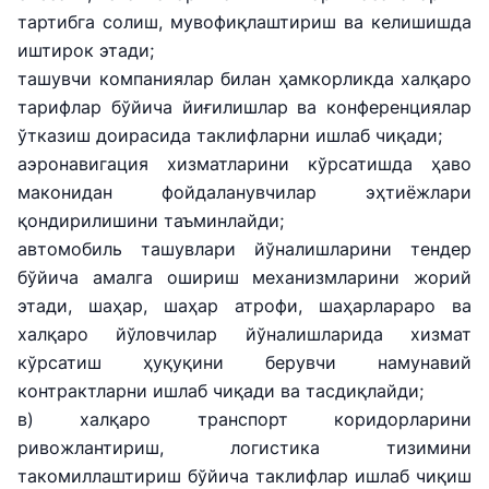
тартибга солиш, мувофиқлаштириш ва келишишда
иштирок этади;
ташувчи компаниялар билан ҳамкорликда халқаро
тарифлар бўйича йиғилишлар ва конференциялар
ўтказиш доирасида таклифларни ишлаб чиқади;
аэронавигация хизматларини кўрсатишда ҳаво
маконидан фойдаланувчилар эҳтиёжлари
қондирилишини таъминлайди;
автомобиль ташувлари йўналишларини тендер
бўйича амалга ошириш механизмларини жорий
этади, шаҳар, шаҳар атрофи, шаҳарлараро ва
халқаро йўловчилар йўналишларида хизмат
кўрсатиш ҳуқуқини берувчи намунавий
контрактларни ишлаб чиқади ва тасдиқлайди;
в) халқаро транспорт коридорларини
ривожлантириш, логистика тизимини
такомиллаштириш бўйича таклифлар ишлаб чиқиш