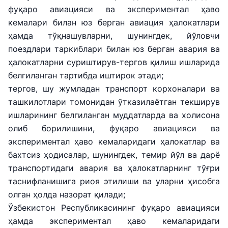
фуқаро авиацияси ва экспериментал ҳаво
кемалари билан юз берган авиация ҳалокатлари
ҳамда тўқнашувларни, шунингдек, йўловчи
поездлари таркиблари билан юз берган авария ва
ҳалокатларни суриштирув-тергов қилиш ишларида
белгиланган тартибда иштирок этади;
тергов, шу жумладан транспорт корхоналари ва
ташкилотлари томонидан ўтказилаётган текширув
ишларининг белгиланган муддатларда ва холисона
олиб борилишини, фуқаро авиацияси ва
экспериментал ҳаво кемаларидаги ҳалокатлар ва
бахтсиз ҳодисалар, шунингдек, темир йўл ва дарё
транспортидаги авария ва ҳалокатларнинг тўғри
таснифланишига риоя этилиши ва уларни ҳисобга
олган ҳолда назорат қилади;
Ўзбекистон Республикасининг фуқаро авиацияси
ҳамда экспериментал ҳаво кемаларидаги