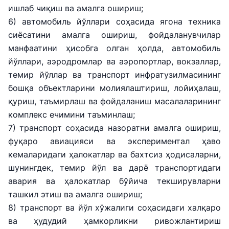
ишлаб чиқиш ва амалга ошириш;
6) автомобиль йўллари соҳасида ягона техника
сиёсатини амалга ошириш, фойдаланувчилар
манфаатини ҳисобга олган ҳолда, автомобиль
йўллари, аэродромлар ва аэропортлар, вокзаллар,
темир йўллар ва транспорт инфратузилмасининг
бошқа объектларини молиялаштириш, лойиҳалаш,
қуриш, таъмирлаш ва фойдаланиш масалаларининг
комплекс ечимини таъминлаш;
7) транспорт соҳасида назоратни амалга ошириш,
фуқаро авиацияси ва экспериментал ҳаво
кемаларидаги ҳалокатлар ва бахтсиз ҳодисаларни,
шунингдек, темир йўл ва дарё транспортидаги
авария ва ҳалокатлар бўйича текширувларни
ташкил этиш ва амалга ошириш;
8) транспорт ва йўл хўжалиги соҳасидаги халқаро
ва ҳудудий ҳамкорликни ривожлантириш