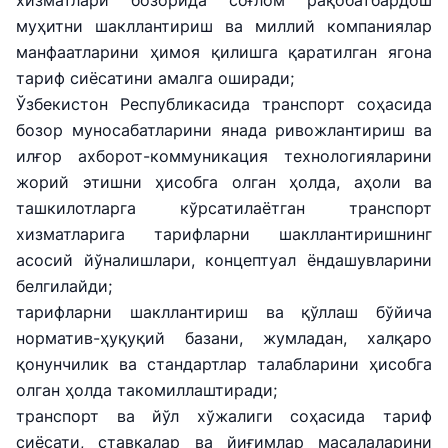
хизматлари бозорида соғлом рақобатбардош
муҳитни шакллантириш ва миллий компаниялар
манфаатларини ҳимоя қилишга қаратилган ягона
тариф сиёсатини амалга оширади;
Ўзбекистон Республикасида транспорт соҳасида
бозор муносабатларини янада ривожлантириш ва
илғор ахборот-коммуникация технологияларини
жорий этишни ҳисобга олган ҳолда, аҳоли ва
ташкилотларга кўрсатилаётган транспорт
хизматларига тарифларни шакллантиришнинг
асосий йўналишлари, концептуал ёндашувларини
белгилайди;
тарифларни шакллантириш ва қўллаш бўйича
норматив-ҳуқуқий базани, жумладан, халқаро
қонунчилик ва стандартлар талабларини ҳисобга
олган ҳолда такомиллаштиради;
транспорт ва йўл хўжалиги соҳасида тариф
сиёсати, ставкалар ва йиғимлар масалаларини