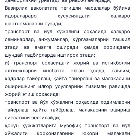
ҳамкорликни ўрнатади ва ривожлантиради;
Вазирлик ваколатига тегишли масалалар бўйича
идоралараро хусусиятдаги халқаро
шартномаларни тузади;
транспорт ва йўл хўжалиги соҳасида халқаро
семинарлар, анжуманлар, кўргазмаларни ташкил
этади ва амалга оширади ҳамда хориждаги
шундай тадбирларда иштирок этади;
и) транспорт соҳасидаги жорий ва истиқболли
эҳтиёжларни инобатга олган ҳолда, таълим,
кадрлар тайёрлаш, қайта тайёрлаш ва малакасини
оширишнинг илғор усулларини тизимли равишда
жорий этиш соҳасида:
транспорт ва йўл хўжалиги соҳасида ходимларни
тайёрлаш, қайта тайёрлаш, малакасини ошириш
сиёсатини белгилайди;
қонун ҳужжатларига мувофиқ транспорт ва йўл
хўжалиги корхоналарини юқори малакали