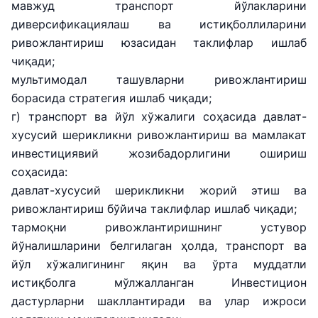
мавжуд транспорт йўлакларини
диверсификациялаш ва истиқболлиларини
ривожлантириш юзасидан таклифлар ишлаб
чиқади;
мультимодал ташувларни ривожлантириш
борасида стратегия ишлаб чиқади;
г) транспорт ва йўл хўжалиги соҳасида давлат-
хусусий шерикликни ривожлантириш ва мамлакат
инвестициявий жозибадорлигини ошириш
соҳасида:
давлат-хусусий шерикликни жорий этиш ва
ривожлантириш бўйича таклифлар ишлаб чиқади;
"Uzbekistan
"Ўзбекистон
"Uzbekistan
тармоқни ривожлантиришнинг устувор
Airways" АЖ
темир
Airports" АЖ
йўналишларини белгилаган ҳолда, транспорт ва
йўллари" АЖ
йўл хўжалигининг яқин ва ўрта муддатли
Ишонч
Ишонч
истиқболга мўлжалланган Инвестицион
Ишонч
телефон
телефон
дастурларни шакллантиради ва улар ижроси
телефон
рақами
рақами