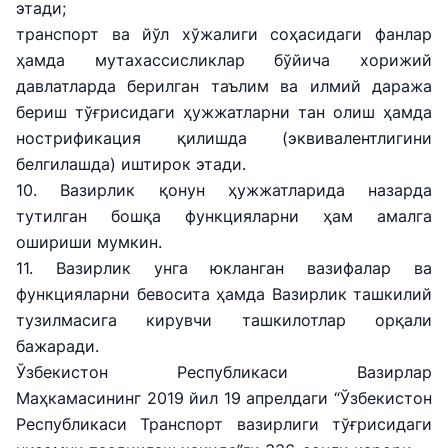
этади;
транспорт ва йўл хўжалиги соҳасидаги фанлар
ҳамда мутахассисликлар бўйича хорижий
давлатларда берилган таълим ва илмий даража
бериш тўғрисидаги ҳужжатларни тан олиш ҳамда
нострификация қилишда (эквивалентлигини
белгилашда) иштирок этади.
10. Вазирлик қонун ҳужжатларида назарда
тутилган бошқа функцияларни ҳам амалга
ошириши мумкин.
11. Вазирлик унга юкланган вазифалар ва
функцияларни бевосита ҳамда Вазирлик ташкилий
тузилмасига кирувчи ташкилотлар орқали
бажаради.
Ўзбекистон Республикаси Вазирлар
Маҳкамасининг 2019 йил 19 апрелдаги “Ўзбекистон
Республикаси Транспорт вазирлиги тўғрисидаги