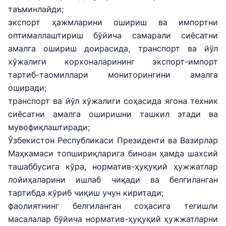
таъминлайди;
экспорт ҳажмларини ошириш ва импортни
оптималлаштириш бўйича самарали сиёсатни
амалга ошириш доирасида, транспорт ва йўл
хўжалиги корхоналарининг экспорт-импорт
тартиб-таомиллари мониторингини амалга
оширади;
транспорт ва йўл хўжалиги соҳасида ягона техник
сиёсатни амалга оширишни ташкил этади ва
мувофиқлаштиради;
Ўзбекистон Республикаси Президенти ва Вазирлар
Маҳкамаси топшириқларига биноан ҳамда шахсий
ташаббусига кўра, норматив-ҳуқуқий ҳужжатлар
лойиҳаларини ишлаб чиқади ва белгиланган
тартибда кўриб чиқиш учун киритади;
фаолиятнинг белгиланган соҳасига тегишли
масалалар бўйича норматив-ҳуқуқий ҳужжатларни