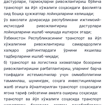
дастурлари, тармоқларни ривожлантириш бўйича
транспорт ва йўл хўжалиги соҳасидаги фаолиятга
оид бошқа ҳужжатлар лойиҳаларини келишади;
ўз ваколати доирасида республикани ижтимоий-
иқтисодий ривожлантириш дастурлари
лойиҳаларини ишлаб чиқишда иштирок этади;
Ўзбекистон Республикасининг транспорт ва йўл
хўжалигини ривожлантириш самарадорлиги
халқаро рейтинглардаги ўрнини яхшилаш
тадбирларини ишлаб чиқади;
б) транспорт ва логистика хизматлари бозорини
ривожлантиришни рағбатлантириш, уларнинг барча
тоифадаги истеъмолчилар учун оммабоплигини
таъминлаш, шунингдек, соҳага инвестицияларни
жалб этишга йўналтирилган транспорт соҳасидаги
ягона тариф сиёсатини амалга ошириш соҳасида:
транспорт ва йўл хўжалиги соҳасида транспорт