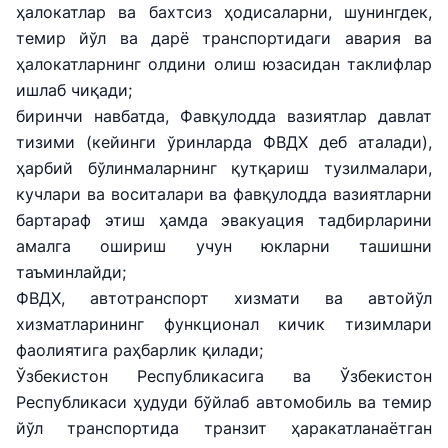
ҳалокатлар ва бахтсиз ҳодисаларни, шунингдек,
темир йўл ва дарё транспортидаги авария ва
ҳалокатларнинг олдини олиш юзасидан таклифлар
ишлаб чиқади;
биринчи навбатда, Фавқулодда вазиятлар давлат
тизими (кейинги ўринларда ФВДХ деб аталади),
ҳарбий бўлинмаларнинг қутқариш тузилмалари,
кучлари ва воситалари ва фавқулодда вазиятларни
бартараф этиш ҳамда эвакуация тадбирларини
амалга ошириш учун юкларни ташишни
таъминлайди;
ФВДХ, автотранспорт хизмати ва автойўл
хизматларининг функционал кичик тизимлари
фаолиятига раҳбарлик қилади;
Ўзбекистон Республикасига ва Ўзбекистон
Республикаси ҳудуди бўйлаб автомобиль ва темир
йўл транспортида транзит ҳаракатланаётган