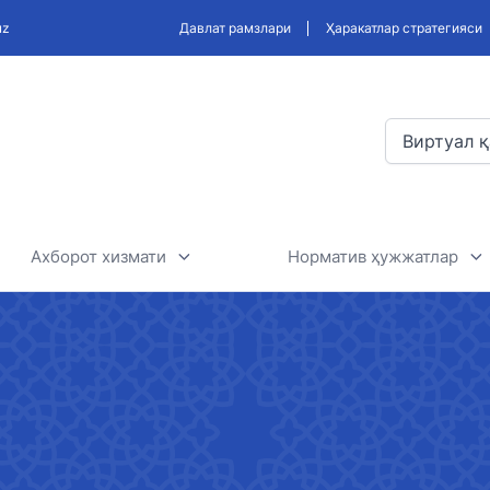
uz
Давлат рамзлари
Ҳаракатлар стратегияси
Виртуал қ
Ахборот хизмати
Норматив ҳужжатлар
спорти
Янгиликлар
Ишлаб чиқиладиган қ
ҳужжатлари, ва норма
порти
Фойдали мақолалар
ҳужжатлар лойиҳаси
Эълонлар ва тендерлар
Норматив-ҳуқуқий ҳу
лойиҳалари муҳокама