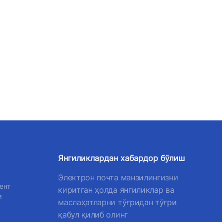
Янгиликлардан хабардор бўлиш
Электрон почта манзилингизни
ент
киритган ҳолда янгиликлар ва
м
маслаҳатларни тўғридан тўғри
қабул қилиб олинг