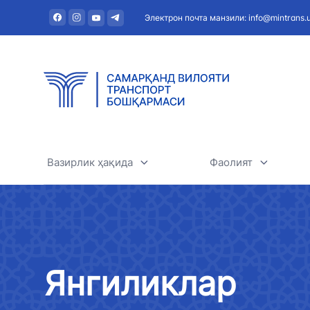
Электрон почта манзили: info@mintrans.
Вазирлик ҳақида
Фаолият
Вазирлик ҳақида
Автомобиль тран
Раҳбарият
Темир йўл транс
Янгиликлар
Ташкилий тузилма
Ҳаво транспорти