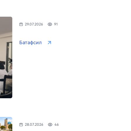
s" АЖ
"Ўзбекистон темир йўллари"
"Uzbekis
АЖ
ми
Ишонч те
Ишонч телефон рақами
29.07.2026
91
+998 (55)
+998 (71) 237-99-98
Батафсил
змат" АЖ
"Ўзавтовокзал сервис" МЧЖ
Автомоб
қўмитас
ми
Ишонч телефон рақами
Ишонч те
+998 (71) 207-87-00
+998 (71
+998 (71) 207-87-02
+998 (71)
034
28.07.2026
46