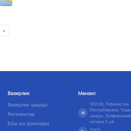
»
Вазирлик
Манзил
100128, Ўзбекистон
Вазирлик ҳақида
Республикаси, Тошк
Янгиликлар
шаҳри, Зулфияхони
кўчаси 3-уй
Бўш иш ўринлари
(1167)