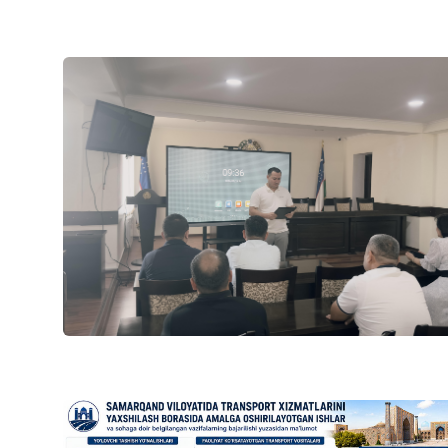
"Uzbekistan Airway
Ишонч телефон рақа
+998 (78) 140-02-00
"Тошшаҳартрансхи
Ишонч телефон рақа
1062