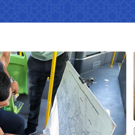
Эълон қилиниши мумкин
бўлмаган маълумотлар рўйхати
Ўз кучини йўқотган но
ҳуқуқий ҳужжатла
лиги
Транспорт вазирлигининг
исобот (2023
фаолияти тўғрисидаги
чекланган ахборотлар
 саволларга
Транспорт вазирлиги расмий
веб-сайтига жойлаштириш
мажбурий бўлган ахборотлар
рўйхати
Пресс-релизлар
Раҳбар нутқлари ва баёнотлари
Саломатлик рукни