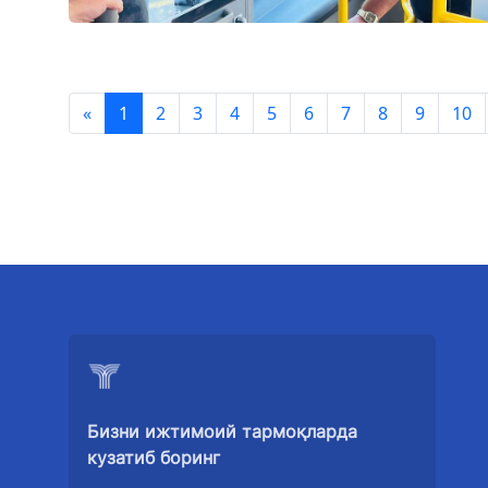
«
1
2
3
4
5
6
7
8
9
10
Бизни ижтимоий тармоқларда
кузатиб боринг