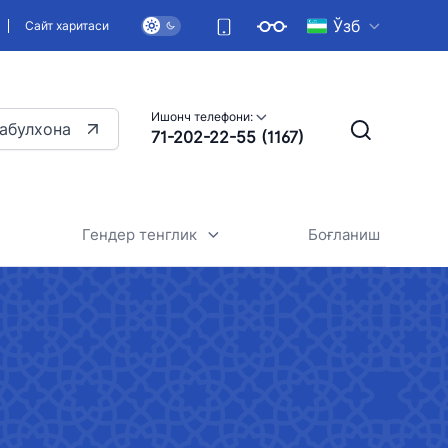
Ўзб
Сайт харитаси
Ишонч телефони:
абулхона
71-202-22-55 (1167)
Гендер тенглик
Боғланиш
онун
Умумий маълумотлар
тив
Юртимизда гендер тенгликни
таъминлаш стратегияси
жжатлар
Меъёрий ҳужжатлар
си