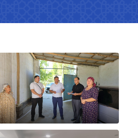
Вазирликда гендер сиёсати
рматив-
Кўрсаткичлар
Амалга оширилган тадбирлар
Гендер тенглик медиагалерея
30.07.2026
47