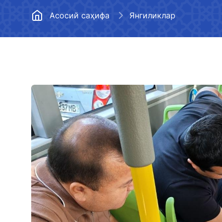
Марказий аппарат
Йўл хўжалигини
ривожлантириш
Асосий саҳифа
Янгиликлар
Ҳудудий бошқармалар
Транспорт вазир
Меъёрий ҳужжатлар
фаолиятига оид ҳ
йил)
Бўш иш ўринлари
Кўп бериладиган
Очиқ маълумотлар
жавоблар
Коррупцияга қарши курашиш
Маънавият ва маърифат
тадбирлари