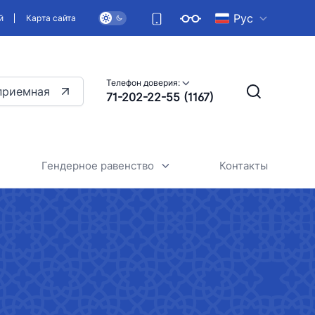
Рус
й
Карта сайта
Телефон доверия:
приемная
71-202-22-55 (1167)
Гендерное равенство
Контакты
Общие сведения
Стратегия обеспечения
гендерного равенства в нашей
kistan Airports"
стране