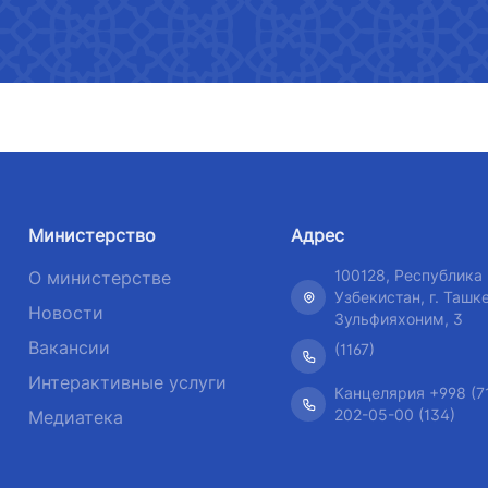
 хозяйства
Список непубликуемой
рия
Номер те
информации
Нормативно-правовые акты
Номер телефона доверия
даваемые
+998 (55)
утратившие силу
+998 (71) 237-99-98
Ограниченная информация о
деятельности Министерства
хизмат"
ООО "Узавтовокзал сервис"
Комитет
транспорта
дорогам
Перечень сведений о
рия
Номер телефона доверия
деятельности Министерства
Номер те
+998 (71) 207-87-00
транспорта
Министерство
Адрес
+998 (71
+998 (71) 207-87-02
100128, Республика
О министерстве
Пресс-релиз
+998 (71)
Узбекистан, г. Ташке
Новости
Зульфияхоним, 3
Выступления и официальные
Вакансии
(1167)
обращения руководителя
Интерактивные услуги
Канцелярия +998 (7
Рубрика здоровье
202-05-00 (134)
Медиатека