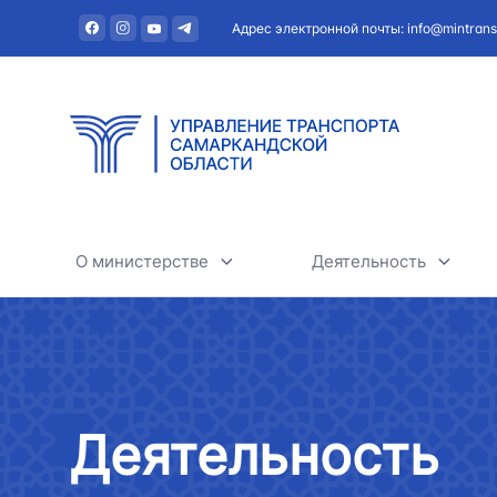
Адрес электронной почты: info@mintrans
О министерстве
Деятельность
О министерстве
Автомобильный тра
Руководство
Железнодорожный т
Деятельность
Структура
Воздушный транспо
АО "Uzbekistan Airw