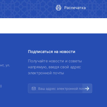
Нормативные документы
лефона доверия
,
Распечатка
 501-47-09
Гендерная политика в
министерстве
 по автомобильным
Показатели
Реализованные действия
лефона доверия
Гендерное равенство
Подписаться на новости
) 200-02-04
медиагалерея
Получайте новости и советы
 207-67-68
нт, ул.
напрямую, введя свой адрес
электронной почты
1)