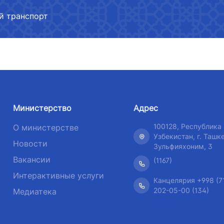
 хозяйства
Список непубликуемой
рия
Номер те
информации
Нормативно-правовые акты
 транспорт
Номер телефона доверия
даваемые
+998 (55)
утратившие силу
+998 (71) 237-99-98
Ограниченная информация о
деятельности Министерства
хизмат"
ООО "Узавтовокзал сервис"
Комитет
транспорта
дорогам
Перечень сведений о
рия
Номер телефона доверия
деятельности Министерства
Номер те
+998 (71) 207-87-00
транспорта
Министерство
Адрес
+998 (71
+998 (71) 207-87-02
100128, Республика
О министерстве
Пресс-релиз
+998 (71)
Узбекистан, г. Ташке
Новости
Зульфияхоним, 3
Выступления и официальные
Вакансии
(1167)
обращения руководителя
Интерактивные услуги
Канцелярия +998 (7
Рубрика здоровье
202-05-00 (134)
Медиатека