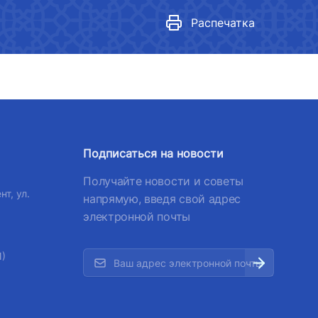
Нормативные документы
лефона доверия
,
Распечатка
 501-47-09
Гендерная политика в
министерстве
 по автомобильным
Показатели
Реализованные действия
лефона доверия
Гендерное равенство
Подписаться на новости
) 200-02-04
медиагалерея
Получайте новости и советы
 207-67-68
нт, ул.
напрямую, введя свой адрес
электронной почты
1)