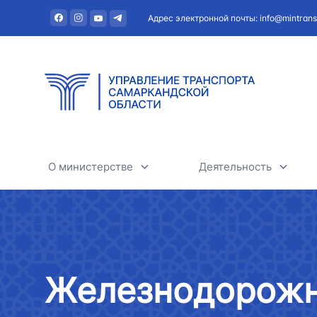
Адрес электронной почты: info@mintrans
О министерстве
Деятельность
О министерстве
Автомобильный тра
Руководство
Железнодорожный т
Железнодорожн
Структура
Воздушный транспо
АО "Uzbekistan Airw