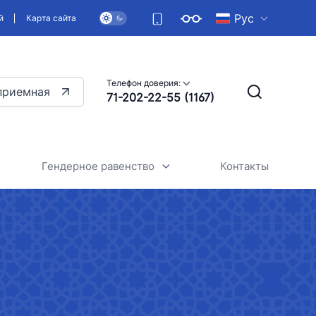
Рус
й
Карта сайта
Телефон доверия:
приемная
71-202-22-55 (1167)
Гендерное равенство
Контакты
Общие сведения
Стратегия обеспечения
гендерного равенства в нашей
kistan Airports"
стране