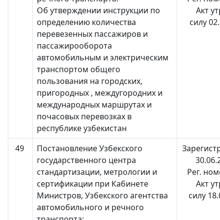
Об утверждении инструкции по
Акт у
определению количества
силу 02
перевезенных пассажиров и
пассажирооборота
автомобильным и электрическим
транспортом общего
пользования на городских,
пригородных , междугородних и
международных маршрутах и
почасовых перевозках в
республике узбекистан
49
Постановление Узбекского
Зарегист
государственного центра
30.06.
стандартизации, метрологии и
Рег. ном
сертификации при Кабинете
Акт у
Министров, Узбекского агентства
силу 18
автомобильного и речного
транспорта: