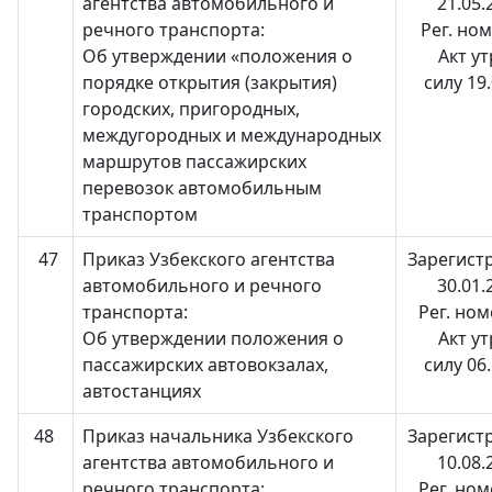
агентства автомобильного и
21.05.
речного транспорта:
Рег. но
Об утверждении «положения о
Акт у
порядке открытия (закрытия)
силу 19
городских, пригородных,
междугородных и международных
маршрутов пассажирских
перевозок автомобильным
транспортом
47
Приказ Узбекского агентства
Зарегист
автомобильного и речного
30.01.
транспорта:
Рег. но
Об утверждении положения о
Акт у
пассажирских автовокзалах,
силу 06
автостанциях
48
Приказ начальника Узбекского
Зарегист
агентства автомобильного и
10.08.
речного транспорта:
Рег. но