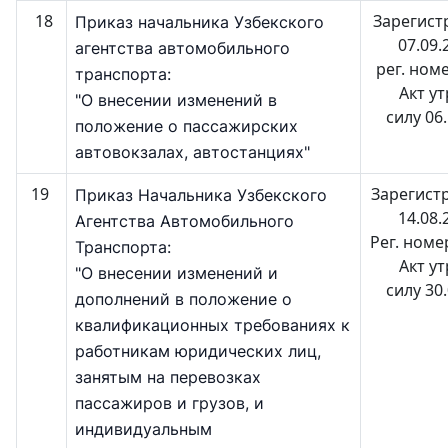
18
Зарегист
Приказ начальника Узбекского
07.09.
агентства автомобильного
рег. ном
транспорта:
Акт у
"О внесении изменений в
силу 06
положение о пассажирских
автовокзалах, автостанциях"
19
Зарегист
Приказ Начальника Узбекского
14.08.
Агентства Автомобильного
Рег. номе
Транспорта:
Акт у
"О внесении изменений и
силу 30
дополнений в положение о
квалификационных требованиях к
работникам юридических лиц,
занятым на перевозках
пассажиров и грузов, и
индивидуальным