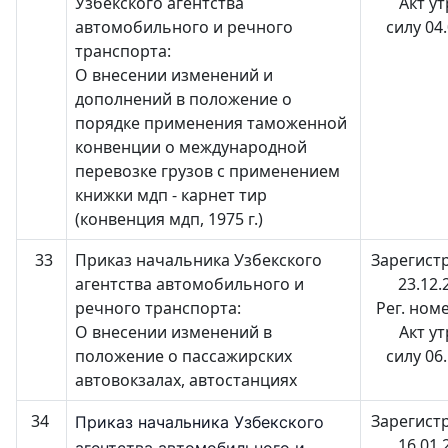
Узбекского агентства
Акт у
автомобильного и речного
силу 04
транспорта:
О внесении изменений и
дополнений в положение о
порядке применения таможенной
конвенции о международной
перевозке грузов с применением
книжки мдп - карнет тир
(конвенция мдп, 1975 г.)
33
Приказ начальника Узбекского
Зарегист
агентства автомобильного и
23.12.
речного транспорта:
Рег. ном
О внесении изменений в
Акт у
положение о пассажирских
силу 06
автовокзалах, автостанциях
34
Зарегист
Приказ начальника Узбекского
16.01.