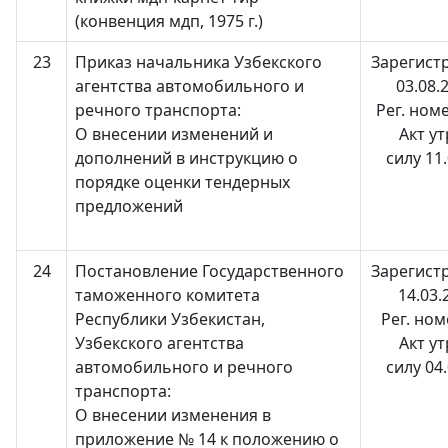
(конвенция мдп, 1975 г.)
23
Приказ начальника Узбекского
Зарегист
агентства автомобильного и
03.08.2
речного транспорта:
Рег. ном
О внесении изменений и
Акт у
дополнений в инструкцию о
силу 11
порядке оценки тендерных
предложений
24
Постановление Государственного
Зарегист
таможенного комитета
14.03.
Республики Узбекистан,
Рег. ном
Узбекского агентства
Акт у
автомобильного и речного
силу 04
транспорта:
О внесении изменения в
приложение № 14 к положению о