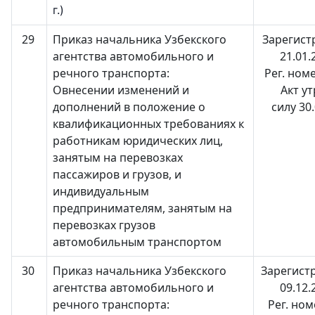
г.)
29
Приказ начальника Узбекского
Зарегист
агентства автомобильного и
21.01.
речного транспорта:
Рег. ном
Овнесении изменений и
Акт у
дополнений в положение о
силу 30
квалификационных требованиях к
работникам юридических лиц,
занятым на перевозках
АО "Uzbekistan
АО "O'zbekiston
АО "Uzbekis
пассажиров и грузов, и
Airways"
temir yo'llari"
Airports"
индивидуальным
предпринимателям, занятым на
Номер телефона
Номер телефона
Номер телеф
перевозках грузов
доверия
доверия
доверия
автомобильным транспортом
+998 (78) 140-02-
+998 (71) 237-99-
+998 (55) 50
30
Приказ начальника Узбекского
Зарегист
00
98
09
агентства автомобильного и
09.12.
речного транспорта:
Рег. но
АО
ООО
Комитет по