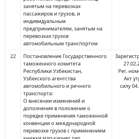
занятым на перевозках
пассажиров и грузов, и
индивидуальным
предпринимателям, занятым на
перевозках грузов
автомобильным транспортом
22
Постановление Государственного
Зарегист
таможенного комитета
27.02.
Республики Узбекистан,
Рег. ном
Узбекского агентства
Акт у
автомобильного и речного
силу 04
транспорта:
О внесении изменений и
дополнения в положение о
порядке применения таможенной
конвенции о международной
перевозке грузов с применением
книжки мдп-карнет тир