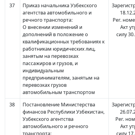
37
Приказ начальника Узбекского
Зарегист
агентства автомобильного и
18.12.
речного транспорта:
Рег. ном
О внесении изменений и
Акт у
дополнений в положение о
силу 30
квалификационных требованиях к
работникам юридических лиц,
занятым на перевозках
пассажиров и грузов, и
индивидуальным
предпринимателям, занятым на
перевозках грузов
автомобильным транспортом
38
Постановление Министерства
Зарегист
финансов Республики Узбекистан,
26.07.
Узбекского агентства
Рег. но
автомобильного и речного
Акт у
транспорта:
силу 17