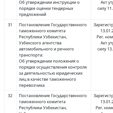
"Тошшахартрансхизмат"
"Узавтовокзал
автомобил
Об утверждении инструкции о
Акт у
сервис"
дорогам
порядке оценки тендерных
силу 11
предложений
Номер телефона
Номер телефона
Номер телеф
доверия
31
Постановление Государственного
Зарегист
доверия
доверия
1062
таможенного комитета
13.01.
+998 (71) 207-87-
+998 (71) 20
Республики Узбекистан,
Рег. но
00
04
Узбекского агентства
Акт у
автомобильного и речного
силу 13
+998 (71) 207-87-
+998 (71) 207
транспорта:
02
68
Об утверждении положения о
порядке осуществления контроля
за деятельностью юридических
лиц в качестве таможенного
перевозчика
32
Постановление Государственного
Зарегист
таможенного комитета
13.01.
Республики Узбекистан,
Рег. ном