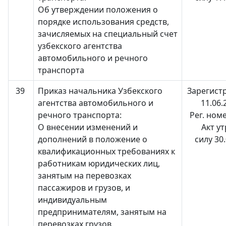
Об утверждении положения о
порядке использования средств,
зачисляемых на специальный счет
узбекского агентства
автомобильного и речного
транспорта
39
Приказ начальника Узбекского
Зарегист
агентства автомобильного и
11.06.
речного транспорта:
Рег. ном
О внесении изменений и
Акт у
дополнений в положение о
силу 30
квалификационных требованиях к
работникам юридических лиц,
занятым на перевозках
пассажиров и грузов, и
индивидуальным
предпринимателям, занятым на
перевозках грузов