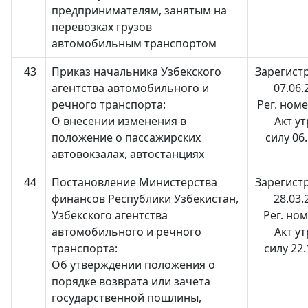
предпринимателям, занятым на
перевозках грузов
автомобильным транспортом
43
Приказ начальника Узбекского
Зарегист
агентства автомобильного и
07.06.
речного транспорта:
Рег. ном
О внесении изменения в
Акт у
положение о пассажирских
силу 06
автовокзалах, автостанциях
44
Постановление Министерства
Зарегист
финансов Республики Узбекистан,
28.03.
Узбекского агентства
Рег. но
автомобильного и речного
Акт у
транспорта:
силу 22
Об утверждении положения о
порядке возврата или зачета
государственной пошлины,