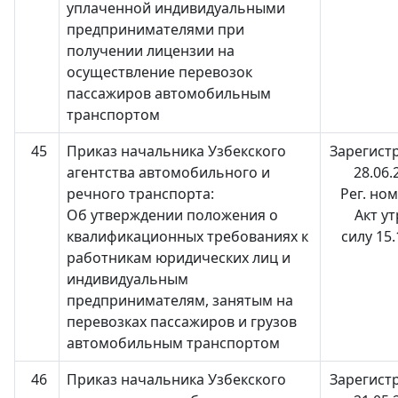
уплаченной индивидуальными
предпринимателями при
получении лицензии на
осуществление перевозок
пассажиров автомобильным
транспортом
45
Приказ начальника Узбекского
Зарегист
агентства автомобильного и
28.06.
речного транспорта:
Рег. но
Об утверждении положения о
Акт у
квалификационных требованиях к
силу 15
работникам юридических лиц и
индивидуальным
предпринимателям, занятым на
перевозках пассажиров и грузов
автомобильным транспортом
46
Приказ начальника Узбекского
Зарегист