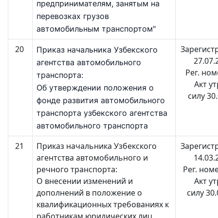
предпринимателям, занятым на
перевозках грузов
автомобильным транспортом"
20
Зарегист
Приказ начальника Узбекского
27.07.
агентства автомобильного
Рег. но
транспорта:
Акт у
Об утверждении положения о
силу 30
фонде развития автомобильного
транспорта узбекского агентства
автомобильного транспорта
21
Приказ начальника Узбекского
Зарегист
агентства автомобильного и
14.03.
речного транспорта:
Рег. ном
О внесении изменений и
Акт у
дополнений в положение о
силу 30
квалификационных требованиях к
работникам юридических лиц,