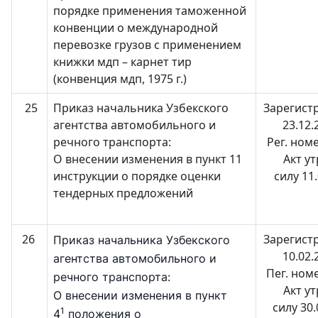
порядке применения таможенной
конвенции о международной
перевозке грузов с применением
книжки мдп – карнет тир
(конвенция мдп, 1975 г.)
25
Приказ начальника Узбекского
Зарегист
агентства автомобильного и
23.12.
речного транспорта:
Рег. ном
О внесении изменения в пункт 11
Акт у
инструкции о порядке оценки
силу 11
тендерных предложений
26
Зарегист
Приказ начальника Узбекского
10.02.
агентства автомобильного и
Пег. ном
речного транспорта:
Акт у
О внесении изменения в пункт
силу 30
1
4
положения о