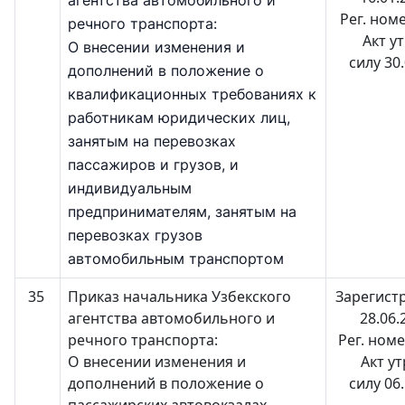
агентства автомобильного и
Рег. ном
речного транспорта:
Акт у
О внесении изменения и
силу 30
дополнений в положение о
квалификационных требованиях к
работникам юридических лиц,
занятым на перевозках
пассажиров и грузов, и
индивидуальным
предпринимателям, занятым на
перевозках грузов
автомобильным транспортом
35
Приказ начальника Узбекского
Зарегист
агентства автомобильного и
28.06.
речного транспорта:
Рег. ном
О внесении изменения и
Акт у
дополнений в положение о
силу 06