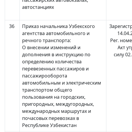
пассажирских автовокзалах,
автостанциях
36
Приказ начальника Узбекского
Зарегист
агентства автомобильного и
14.04.
речного транспорта:
Рег. ном
О внесении изменений и
Акт у
дополнения в инструкцию по
силу 02
определению количества
перевезенных пассажиров и
пассажирооборота
автомобильным и электрическим
транспортом общего
пользования на городских,
пригородных, междугородных,
международных маршрутах и
почасовых перевозках в
Республике Узбекистан