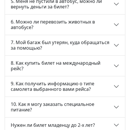
5. Меня не пустили в автобус, можно ли
вернуть деньги за билет?
6. Можно ли перевозить животных в
автобусе?
7. Мой багаж был утерян, куда обращаться
за помощью?
8. Как купить билет на международный
рейс?
9. Как получить информацию о типе
самолета выбранного вами рейса?
АО
АО
АО
10. Как я могу заказать специальное
"Uzbekistan
"O'zbekiston
"Uzbekistan
питание?
Airways"
temir yo'llari"
Airports"
Нужен ли билет младенцу до 2-х лет?
Номер
Номер
Номер