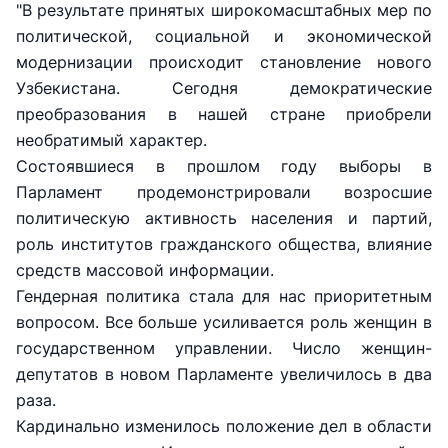
"В результате принятых широкомасштабных мер по
политической, социальной и экономической
модернизации происходит становление нового
Узбекистана. Сегодня демократические
преобразования в нашей стране приобрели
необратимый характер.
Состоявшиеся в прошлом году выборы в
Парламент продемонстрировали возросшие
политическую активность населения и партий,
роль институтов гражданского общества, влияние
средств массовой информации.
АО
АО
АО
Гендерная политика стала для нас приоритетным
"Uzbekistan
"O'zbekiston
"Uzbekistan
вопросом. Все больше усиливается роль женщин в
Airways"
temir yo'llari"
Airports"
государственном управлении. Число женщин-
депутатов в новом Парламенте увеличилось в два
Номер
Номер
Номер
телефона
телефона
телефона
раза.
доверия
доверия
доверия
Кардинально изменилось положение дел в области