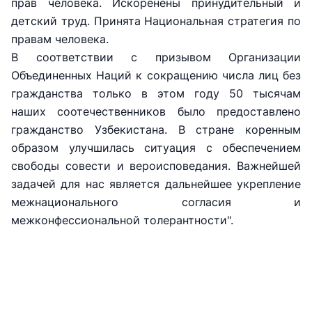
прав человека. Искоренены принудительный и
+998 (78) 140-
+998 (71) 237-
+998 (55) 501-
детский труд. Принята Национальная стратегия по
02-00
99-98
47-09
правам человека.
АО
ООО
Комитет по
В соответствии с призывом Организации
"Тошшахартрансхизмат"
"Узавтовокзал
автомобильным
Объединенных Наций к сокращению числа лиц без
сервис"
дорогам
гражданства только в этом году 50 тысячам
Номер
наших соотечественников было предоставлено
Номер
Номер
телефона
гражданство Узбекистана. В стране коренным
телефона
телефона
доверия
образом улучшилась ситуация с обеспечением
доверия
доверия
1062
свободы совести и вероисповедания. Важнейшей
+998 (71) 207-
+998 (71) 200-
задачей для нас является дальнейшее укрепление
87-00
02-04
межнационального согласия и
+998 (71) 207-
+998 (71) 207-
межконфессиональной толерантности".
87-02
67-68