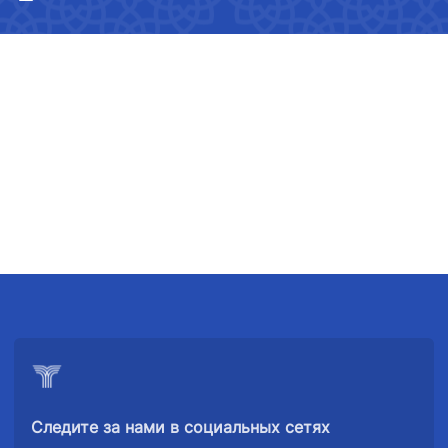
АО
АО
АО
"Uzbekistan
"O'zbekiston
"Uzbekistan
Airways"
temir yo'llari"
Airports"
Следите за нами в социальных сетях