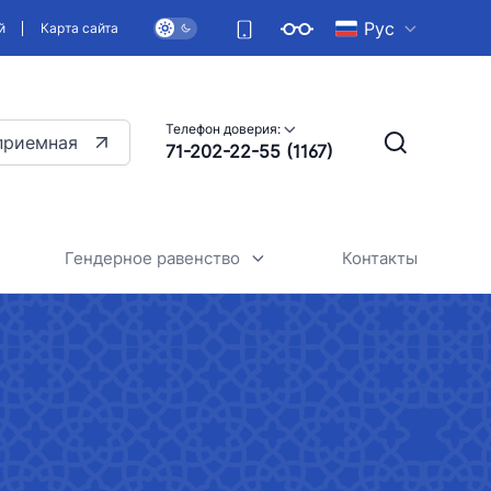
Рус
й
Карта сайта
Телефон доверия:
приемная
71-202-22-55 (1167)
Гендерное равенство
Контакты
Общие сведения
Стратегия обеспечения
гендерного равенства в нашей
kistan Airports"
стране