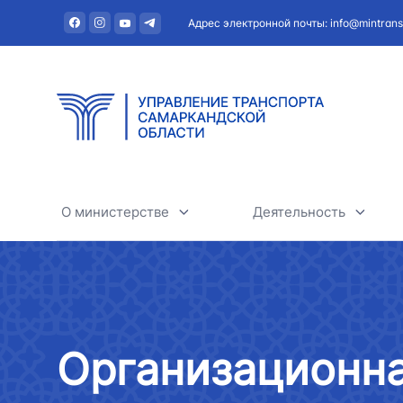
Адрес электронной почты: info@mintrans
О министерстве
Деятельность
О министерстве
Автомобильный тра
Руководство
Железнодорожный т
Организационна
Структура
Воздушный транспо
АО "Uzbekistan Airw