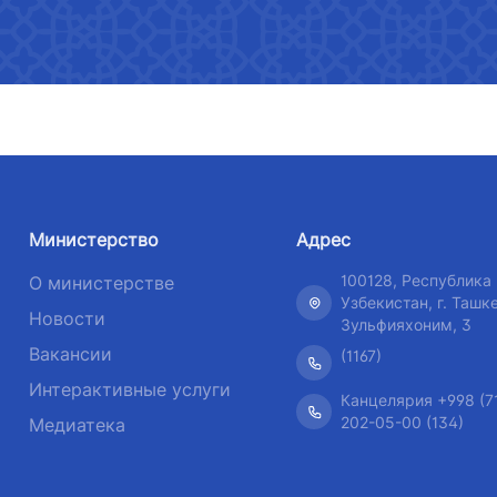
 хозяйства
Список непубликуемой
рия
Номер те
информации
Нормативно-правовые акты
Номер телефона доверия
даваемые
+998 (55)
утратившие силу
+998 (71) 237-99-98
Ограниченная информация о
деятельности Министерства
хизмат"
ООО "Узавтовокзал сервис"
Комитет
транспорта
дорогам
Перечень сведений о
рия
Номер телефона доверия
деятельности Министерства
Номер те
+998 (71) 207-87-00
транспорта
Министерство
Адрес
+998 (71
+998 (71) 207-87-02
100128, Республика
О министерстве
Пресс-релиз
+998 (71)
Узбекистан, г. Ташке
Новости
Зульфияхоним, 3
Выступления и официальные
Вакансии
(1167)
обращения руководителя
Интерактивные услуги
Канцелярия +998 (7
Рубрика здоровье
202-05-00 (134)
Медиатека