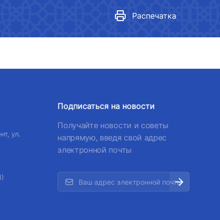
Нормативные документы
лефона доверия
,
Распечатка
 501-47-09
Гендерная политика в
министерстве
 по автомобильным
Показатели
Реализованные действия
лефона доверия
Гендерное равенство
Подписаться на новости
) 200-02-04
медиагалерея
Получайте новости и советы
 207-67-68
нт, ул.
напрямую, введя свой адрес
электронной почты
1)