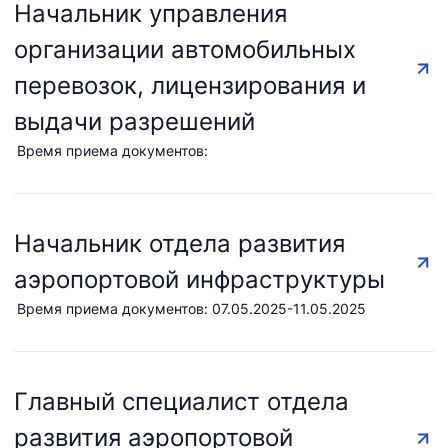
Начальник управления
организации автомобильных
перевозок, лицензирования и
выдачи разрешений
Время приема документов:
Начальник отдела развития
АО
АО
АО
"Uzbekistan
"O'zbekiston
"Uzbekistan
аэропортовой инфраструктуры
Airways"
temir yo'llari"
Airports"
Время приема документов: 07.05.2025-11.05.2025
Номер
Номер
Номер
телефона
телефона
телефона
доверия
доверия
доверия
Главный специалист отдела
+998 (78) 140-
+998 (71) 237-
+998 (55) 501-
развития аэропортовой
02-00
99-98
47-09