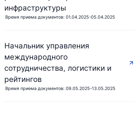
инфраструктуры
АО
ООО
Комитет по
Время приема документов: 01.04.2025-05.04.2025
"Тошшахартрансхизмат"
"Узавтовокзал
автомобильным
сервис"
дорогам
Номер
Номер
Номер
телефона
Начальник управления
телефона
телефона
доверия
доверия
доверия
международного
1062
+998 (71) 207-
+998 (71) 200-
сотрудничества, логистики и
87-00
02-04
рейтингов
+998 (71) 207-
+998 (71) 207-
Время приема документов: 09.05.2025-13.05.2025
87-02
67-68