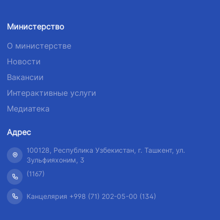
телефона
телефона
телефона
доверия
доверия
доверия
Министерство
1062
+998 (71) 207-
+998 (71) 200-
О министерстве
87-00
02-04
Новости
+998 (71) 207-
+998 (71) 207-
Вакансии
87-02
67-68
Интерактивные услуги
Медиатека
Адрес
100128, Республика Узбекистан, г. Ташкент, ул.
Зульфияхоним, 3
(1167)
Канцелярия +998 (71) 202-05-00 (134)