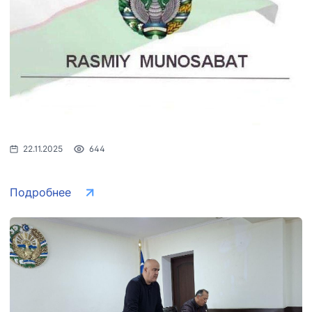
АО
ООО
Комитет по
"Тошшахартрансхизмат"
"Узавтовокзал
автомобильным
сервис"
дорогам
Номер
Номер
Номер
телефона
телефона
телефона
доверия
доверия
доверия
1062
+998 (71) 207-
+998 (71) 200-
22.11.2025
644
87-00
02-04
+998 (71) 207-
+998 (71) 207-
Подробнее
87-02
67-68