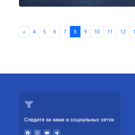
«
4
5
6
7
8
9
10
11
12
Следите за нами в социальных сетях