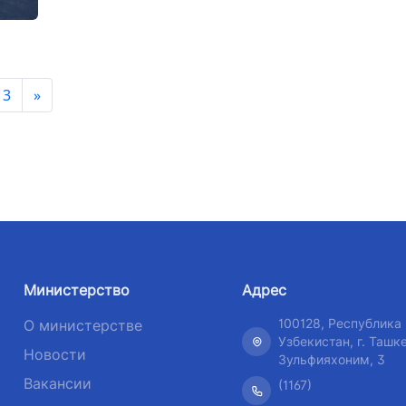
13
»
Министерство
Адрес
100128, Республика
О министерстве
Узбекистан, г. Ташке
Новости
Зульфияхоним, 3
Вакансии
(1167)