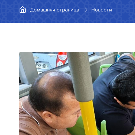
Центральный аппарат
Развитие дорожного
Домашняя страница
Новости
Территориальные управления
Ответы на часто за
вопросы
Нормативные документы
Вакансии
Открытые данные
Противодействие коррупции
Духовно-просветительские
мероприятия