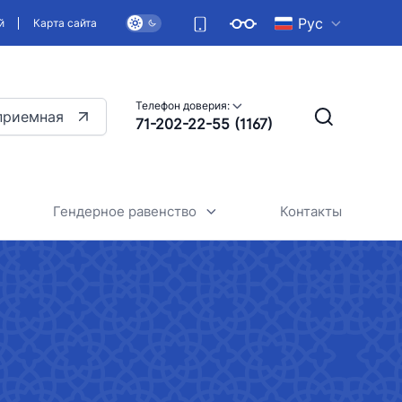
Рус
й
Карта сайта
Телефон доверия:
приемная
71-202-22-55 (1167)
Гендерное равенство
Контакты
Общие сведения
Стратегия обеспечения
гендерного равенства в нашей
стране