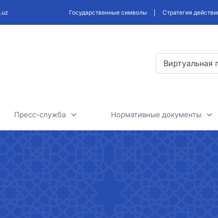
.uz
Государственные символы
Стратегия действи
Виртуальная 
Пресс-служба
Нормативные документы
нспорт
Новости
Проекты разрабатываемых
законодательных и
ранспорт
Полезная информация
нормативных актов
рт
Тендеры и объявления
Обсуждение нормативно-
правовых актов