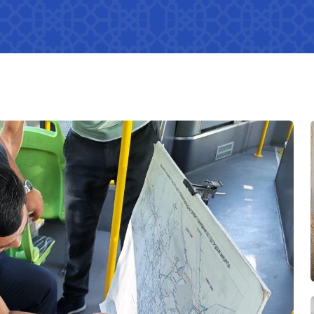
 хозяйства
Список непубликуемой
информации
Нормативно-правовые акты
даваемые
утратившие силу
Ограниченная информация о
деятельности Министерства
транспорта
Перечень сведений о
деятельности Министерства
транспорта
Пресс-релиз
Выступления и официальные
обращения руководителя
Рубрика здоровье