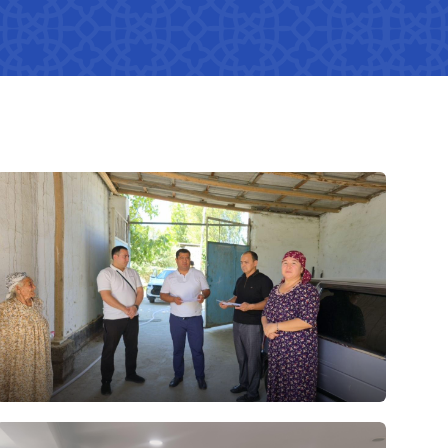
Нормативные документы
,
Гендерная политика в
министерстве
Показатели
Реализованные действия
Гендерное равенство
медиагалерея
30.07.2026
49