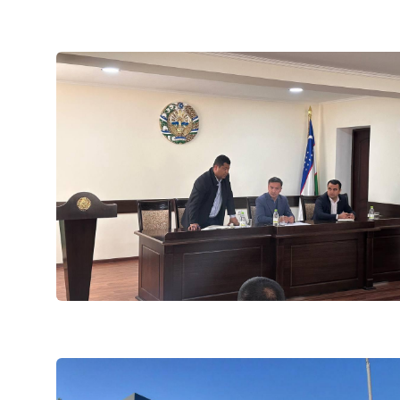
АО "Uzbekistan Airw
Номер телефона дове
+998 (78) 140-02-00
АО "Тошшахартранс
Номер телефона дове
1062