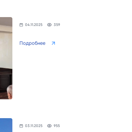
ays"
АО "O'zbekiston temir
АО "Uzbe
yo'llari"
рия
Номер те
Номер телефона доверия
04.11.2025
359
+998 (55)
+998 (71) 237-99-98
Подробнее
хизмат"
ООО "Узавтовокзал сервис"
Комитет
дорогам
рия
Номер телефона доверия
Номер те
+998 (71) 207-87-00
+998 (71
+998 (71) 207-87-02
+998 (71)
03.11.2025
955