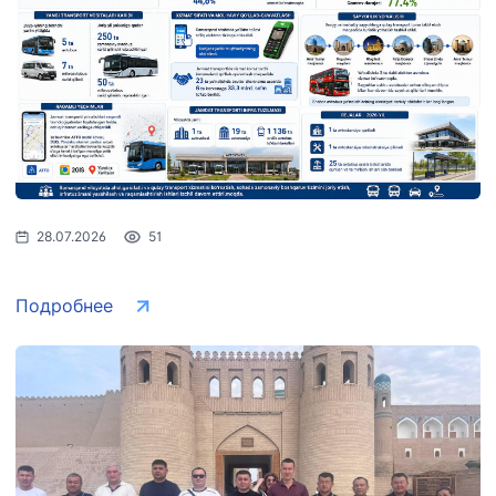
АО
ООО
Комитет по
"Тошшахартрансхизмат"
"Узавтовокзал
автомобильным
сервис"
дорогам
Номер
Номер
Номер
телефона
телефона
телефона
доверия
доверия
доверия
1062
+998 (71) 207-
+998 (71) 200-
28.07.2026
51
87-00
02-04
+998 (71) 207-
+998 (71) 207-
Подробнее
87-02
67-68